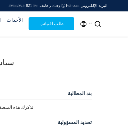
البريد الإلكتروني yudaryl@163.com
هاتف: 86-021-59532925
الأحداث
ا


طلب اقتباس
سياس
بند المطالبة
تذكرك هذه المنصة:
تحديد المسؤولية