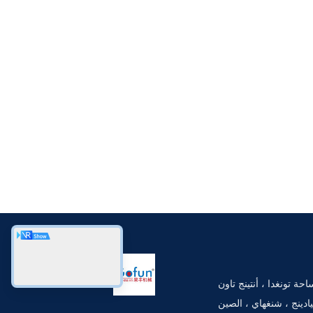
130-1313 ، رقم 3 ، ساحة تونغدا ، أنتينج تاون
ادينج ، شنغهاي ، الصين