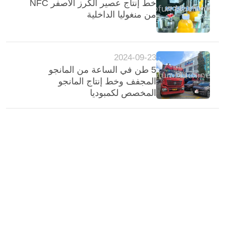
خط إنتاج عصير الكرز الأصفر NFC
من منغوليا الداخلية
2024-09-23
5 طن في الساعة من المانجو
المجفف وخط إنتاج المانجو
المخصص لكمبوديا