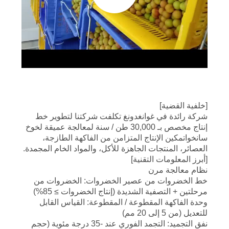
حالات
اطلب
اقتباس
[خلفية القضية]
خريطة
شركة رائدة في غوانغدونغ تكلفت شركتنا لتطوير خط
الموقع
إنتاج مخصص بـ 30,000 طن / سنة لمعالجة عميقة لخوخ
سانخواتمكين الإنتاج المتزامن من الفاكهة الطازجة،
العصائر، المنتجات الجاهزة للأكل، والمواد الخام المجمدة.
سياسة
[أبرز المعلومات التقنية]
نظام معالجة مرن
الخصوصية
خط الخضروات من عصير الخضروات: الخضروات من
مرحلتين + التصفية الشديدة (إنتاج الخضروات ≥ 85%)
وحدة الفاكهة المقطوعة / المقطوعة: القياس القابل
للتعديل (من 5 إلى 20 مم)
نفق التجميد: التجمد الفوري عند -35 درجة مئوية (حجم