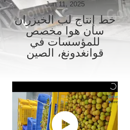
Jun 11, 2025
معلومات
عنا
خط إنتاج لب الخيزران
سان هوا مخصص
جولة
للمؤسسات في
في
قوانغدونغ، الصين
المعمل
مراقبة
الجودة
اتصل
بنا
أخبار