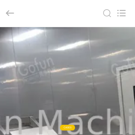
Shanghai
Gofun
Machinery
Co.,
Ltd..
All
Rights
Reserved.
مسكن
منتجات
أشرطة
فيديو
عرض
الواقع
الافتراضي
CASES