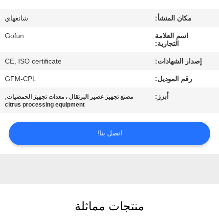
معلومات
مكان المنشأ:
شانغهاي
عنا
اسم العلامة
Gofun
التجارية:
جولة
إصدار الشهادات:
CE, ISO certificate
في
رقم الموديل:
GFM-CPL
المعمل
أبرز:
,
مصنع تجهيز عصير البرتقال ، معدات تجهيز الحمضيات
citrus processing equipment
مراقبة
الجودة
اتصل بنا!
اتصل
بنا
منتجات مماثلة
أخبار