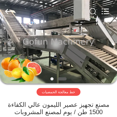
Shanghai
Gofun
Machinery
Co.,
Ltd..
All
Rights
Reserved.
مسكن
منتجات
أشرطة
فيديو
عرض
خط معالجة الحمضيات
الواقع
الافتراضي
مصنع تجهيز عصير الليمون عالي الكفاءة
1500 طن / يوم لمصنع المشروبات