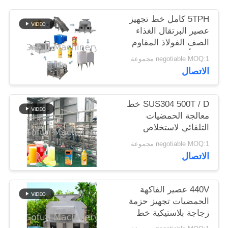
5TPH كامل خط تجهيز
حالات
عصير البرتقال الغذاء
الصف الفولاذ المقاوم
للصدأ 304
اطلب
negotiable MOQ:1 مجموعة
الاتصال
اقتباس
SUS304 500T / D خط
خريطة
معالجة الحمضيات
الموقع
التلقائي لاستخلاص
العصير
negotiable MOQ:1 مجموعة
الاتصال
سياسة
الخصوصية
440V عصير الفاكهة
الحمضيات تجهيز حزمة
زجاجة بلاستيكية خط