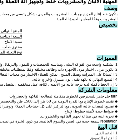
المهنية الألبان والمشروبات خلط وتجهيز آلة التعبئة وا
وصف
يتكون خط إنتاج المزيج يوميات ، المشروبات والمربى بشكل رئيسي من معدات عال
المشروبات وفقًا لمعايير الجودة العالمية.
تخصيص
المنتج النهائي
السعة الإنتاجية
نسبة الانتاج
محتوى صلب
نوع التعبئة للمن
المميزات
1. تشكيلة واسعة من الفواكه النيئة ، ومناسبة للحمضيات والليمون والبرتقال والجريب فروت والفواكه البرتقالية الأخرى ذات الخصائص المتشابهة.
2. تكوين مرن ، اختيار مرن للأجهزة ذات وظائف مختلفة وفقا لمتطلبات مختلفة من المنتجات النهائية.
3. اعتمادًا على الميزانية وهيكل المنتج ، يمكن للعملاء الاختيار من معدات المعالجة العامة أو المتوسطة أو المتقدمة.
4. المنتج النهائي له نكهة نقية ، لون مشرق وإخراج عالية.
5. إن الخط بأكمله لديه درجة عالية من الأتمتة ، كثافة عمل منخفضة ، تشغيل سهل ، وظيفة آمنة و تكلفة تشغيل منخفضة.
معلومات الشركة
turn حل جاهز للمحترفين لخطوط متكاملة لمعالجة الفاكهة والخضروات
◆ تقديم خطوط الإنتاج مع القدرة اليومية من 60 طن إلى 1500 طن والتخصيص بما في ذلك تصميم المصنع وتصنيع المعدات والتركيب والتكليف وغيرها.
◆ تصنيع المعدات عالية الجودة ، مع التركيز على كل احتياجات العملاء وتوفير ال
◆ ضوابط جيدة لأتمتة خطوط الإنتاج.
◆ تجربة غنية في صناعة تجهيز الفاكهة والخضروات.
reputation سمعة جيدة في الصين والسوق العالمية.
من ذوي الخبرة في تصدير ال
قبل البيع
1. الدعم الفني
2. اقتراح التسويق