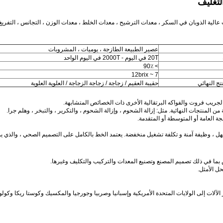
لتغليف
ية الذوبان في السكر ، معدات الترشيح ، معدات الخلط ، معدات الوزن ، التجانس ، التفريغ ،
عصير الطبيعة الطازجة ، يوميات ، المشروبات
20T في اليوم - 2000T في اليوم الواحد
> 90٪
7 ~ 12brix
تج النهائي
حقيبة العقيم / زجاجة / زجاجة الزجاجة / العلوية العلوية
مثل: إزالة الشحوم ، وإزالة الشحوم ، والتكرير ، والتبخر ، وهلم جرا.
يعتمد الخط بالكامل على التصميم الصحي ، والذي يمك
حل الأمثل.
آلات إلى الولايات المتحدة الأمريكية وإسبانيا وصربيا وجورجيا والمكسيك وكوستا ريكا وكولومبي