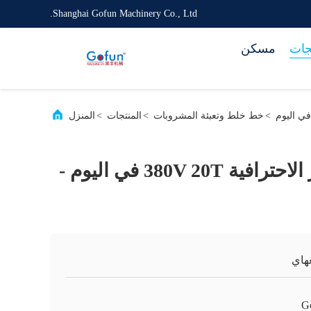
Shanghai Gofun Machinery Co., Ltd.
جات
مسكن
>
خط خلط وتعبئة المشروبات
>
المنتجات
>
المنزل
آلة إنتاج العصائر الاحترافية 380V 20T في اليوم -
هاي
G