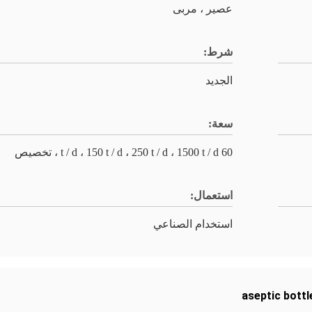
عصير ، مربى
شرط:
الجديد
سعة:
60 t / d ، 150 t / d ، 250 t / d ، 1500 t / d ، تخصيص
استعمال:
استخدام الصناعي
aseptic bottl