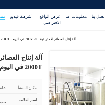
تصل بنا
معلومات عنا
عرض الواقع
أشرطة فيديو
منت
الافتراضي
آلة إنتاج العصائر الاحترافية 380V 20T في اليوم - 2000T في اليوم
2000T في اليوم
مكان المنشأ
شانغ
اسم العلامة
ofun