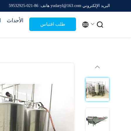
البريد الإلكتروني yudaryl@163.com
هاتف: 86-021-59532925
الأحداث
ا


طلب اقتباس