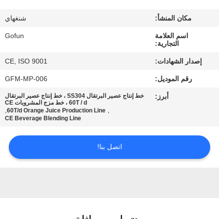
معلومات
مكان المنشأ:
شنغهاي
عنا
اسم العلامة
Gofun
التجارية:
جولة
إصدار الشهادات:
CE, ISO 9001
في
رقم الموديل:
GFM-MP-006
المعمل
أبرز:
خط إنتاج عصير البرتقال SS304 ، خط إنتاج عصير البرتقال
60T / d ، خط مزج المشروبات CE
,
,
60T/d Orange Juice Production Line
مراقبة
CE Beverage Blending Line
الجودة
اتصل بنا!
اتصل
بنا
أخبار