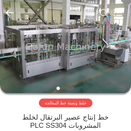
Shanghai
Gofun
Machinery
Co.,
Ltd..
All
Rights
Reserved.
مسكن
منتجات
أشرطة
فيديو
عرض
خلط وتعبئة خط المعالجة
الواقع
الافتراضي
خط إنتاج عصير البرتقال لخلط
المشروبات PLC SS304