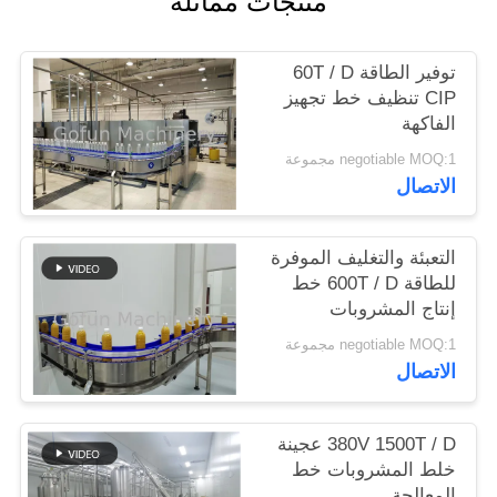
منتجات مماثلة
حالات
توفير الطاقة 60T / D
CIP تنظيف خط تجهيز
الفاكهة
اطلب
negotiable MOQ:1 مجموعة
اقتباس
الاتصال
خريطة
التعبئة والتغليف الموفرة
الموقع
للطاقة 600T / D خط
إنتاج المشروبات
سياسة
negotiable MOQ:1 مجموعة
الاتصال
الخصوصية
380V 1500T / D عجينة
خلط المشروبات خط
المعالجة