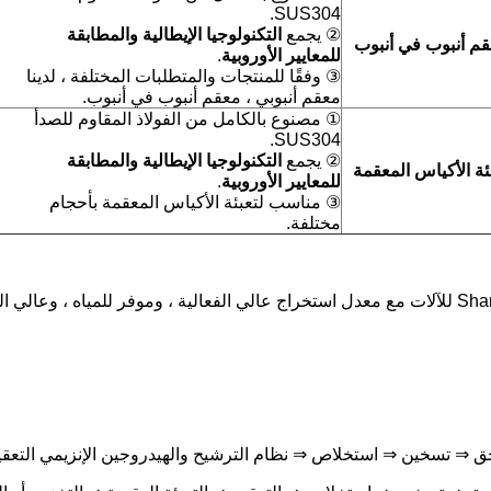
SUS304.
② يجمع
التكنولوجيا الإيطالية والمطابقة
م أنبوب في أنبوب
للمعايير الأوروبية
.
③ وفقًا للمنتجات والمتطلبات المختلفة ، لدينا
معقم أنبوبي ، معقم أنبوب في أنبوب.
① مصنوع بالكامل من الفولاذ المقاوم للصدأ
SUS304.
② يجمع
التكنولوجيا الإيطالية والمطابقة
ئة الأكياس المعقمة
للمعايير الأوروبية
.
③ مناسب لتعبئة الأكياس المعقمة بأحجام
مختلفة.
يعمل خط معالجة التفاح والكمثرى من شركة Shanghai Gofun للآلات مع معدل استخراج عالي الفعالية ،
ق
⇒ تسخين ⇒ استخلاص
⇒ نظام الترشيح والهيدروجين الإنزيمي التعقيم 