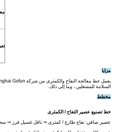
معق
تعب
مزايا
السلامة للمشغلين ، وما إلى ذلك.
مخطط
خط تصنيع عصير التفاح / الكمثرى
عصير صافي: تفاح طازج / كمثرى
⇒ ناقل غسيل فرز ⇒ سح