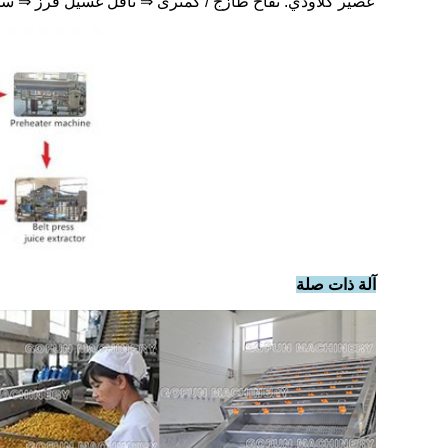
عصير كلاودي: تفاح طازج / كمثرى
⇒ ناقل غسيل فرز ⇒ س
آلة ذات صلة