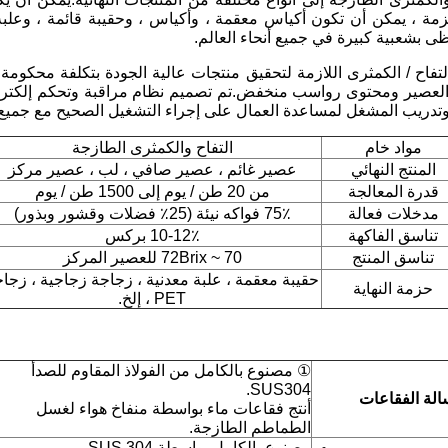
ظى بشعبية كبيرة في جميع أنحاء العالم.
دريب المشغل لمساعدة العمال على إجراء التشغيل الصحيح مع جميع الآلات
مواد خام
التفاح والكمثرى الطازجة
المنتج النهائي
عصير غائم ، عصير صافي ، لب ، عصير مركز
قدرة المعالجة
من 20 طن / يوم إلى 1500 طن / يوم
مدخلات فعالة
75٪ فواكه نيئة (25٪ فضلات وقشور وبذور)
تناسق الفاكهة
10-12٪ بركس
تناسق المنتج
70 ~ 72Brix للعصير المركز
حقيبة معقمة ، علبة معدنية ، زجاجة زجاجية ، زجا
حزمة النهاية
PET ، إلخ.
① مصنوع بالكامل من الفولاذ المقاوم للصدأ
SUS304.
لة الفقاعات
أنتج فقاعات ماء بواسطة منفاخ هواء لغسل
الطماطم الطازجة.
مصنوع بالكامل بواسطة SUS 304 ،