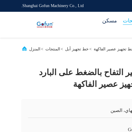
Shanghai Gofun Machinery Co., Ltd.
جات
مسكن
>
خط تجهيز أبل
>
المنتجات
>
المنزل
التفاح بالضغط على البارد
اي، الصين
G