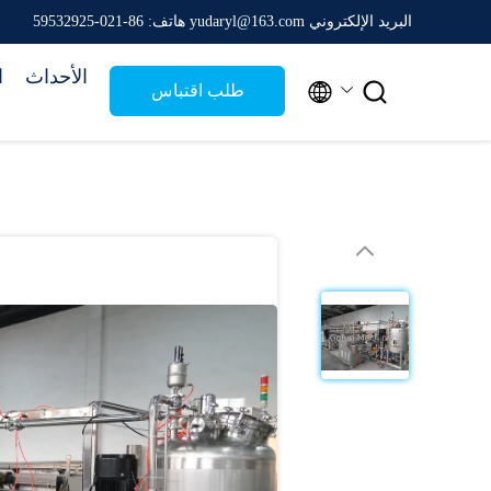
البريد الإلكتروني yudaryl@163.com
هاتف: 86-021-59532925
الأحداث
ا


طلب اقتباس