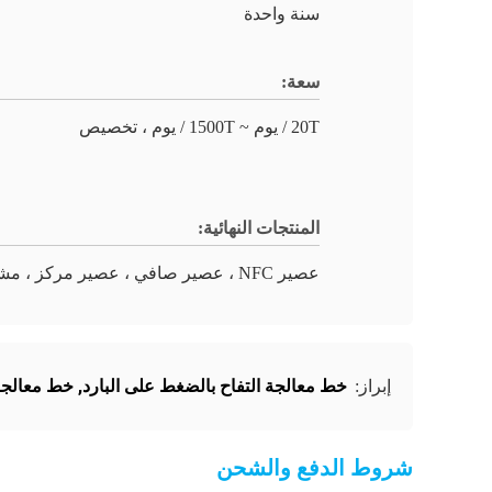
سنة واحدة
سعة:
20T / يوم ~ 1500T / يوم ، تخصيص
المنتجات النهائية:
عصير NFC ، عصير صافي ، عصير مركز ، مشروب
خط معالجة التفاح بالضغط على البارد
,
خط معالجة عص
إبراز:
شروط الدفع والشحن