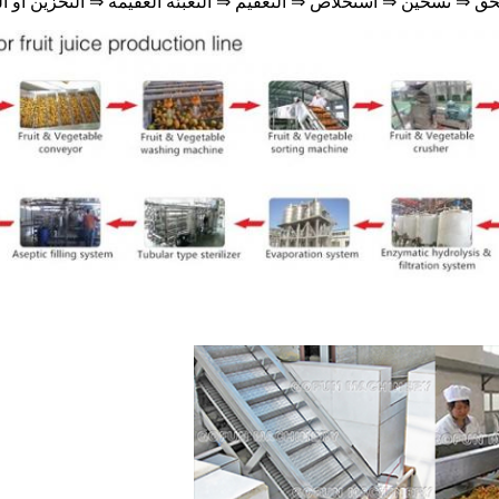
حق
⇒ تسخين ⇒ استخلاص
⇒ التعقيم ⇒ التعبئة العقيمة ⇒ التخزين أو ا