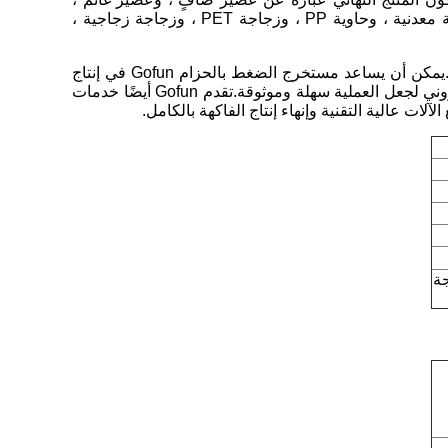
ومشروبات ، وهريس ، ومربى ، وما إلى ذلك. بالنسبة للحزمة ، يمكن أن تكون أكياس معقمة ، وأكياس ، وحقيبة قائمة ، وعلبة معدنية ، وحاوية PP ، وزجاجة PET ، وزجاجة زجاجية ،
يمكن أن توفر Shanghai Gofun جميع آلات تصنيع عصير التفاح / الكمثرى اللازمة لتحقيق منتجات عالية الجودة بتكلفة محكومة.يمكن أن يساعد مستخرج الضغط بالحزام Gofun في إنتاج
عصير فواكه / خضروات عالي الجودة مع إنتاجية عالية من العصير ومحتوى رواسب منخفض.تم تصميم نظام مراقبة وتحكم إلكتروني لجعل العملية سهلة وموثوقة.تقدم Gofun أيضًا خدمات
 عالية التقنية وإنهاء إنتاج الفاكهة بالكامل.
جة