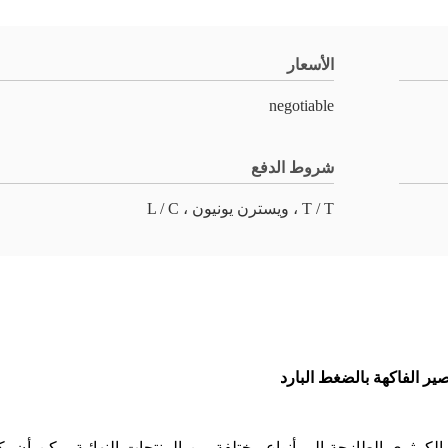
الأسعار
negotiable
شروط الدفع
T / T ، ويسترن يونيون ، L / C
ر الفاكهة بالضغط البارد
لكمثرى الطازجة إلى أنواع مختلفة من المنتجات النهائية.يمكن أن ي