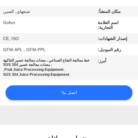
معلومات
مكان المنشأ:
شنغهاي، الصين
عنا
اسم العلامة
Gofun
التجارية:
جولة
إصدار الشهادات:
CE, ISO
في
رقم الموديل:
GFM-APL ، GFM-PPL
المعمل
أبرز:
خط معالجة التفاح الصناعي ، معدات معالجة عصير الفاكهة
، معدات معالجة عصير SUS 304
,
,
Fruit Juice Processing Equipment
مراقبة
SUS 304 Juice Processing Equipment
الجودة
اتصل بنا!
اتصل
بنا
أخبار