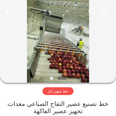
Shanghai
Gofun
Machinery
Co.,
Ltd..
All
Rights
Reserved.
مسكن
منتجات
أشرطة
فيديو
عرض
خط تجهيز أبل
الواقع
الافتراضي
خط تصنيع عصير التفاح الصناعي معدات
تجهيز عصير الفاكهة