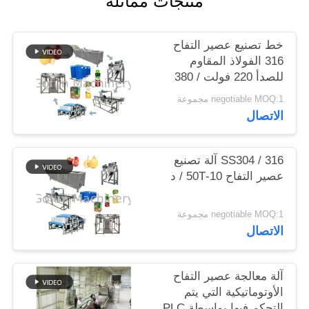
منتجات مماثلة
حالات
خط تصنيع عصير التفاح
316 الفولاذ المقاوم
للصدأ 220 فولت / 380
اطلب
فولت
negotiable MOQ:1 مجموعة
اقتباس
الاتصال
خريطة
SS304 / 316 آلة تصنيع
الموقع
عصير التفاح 10-50T / د
سياسة
negotiable MOQ:1 مجموعة
الاتصال
الخصوصية
آلة معالجة عصير التفاح
الأوتوماتيكية التي يتم
التحكم فيها بواسطة PLC