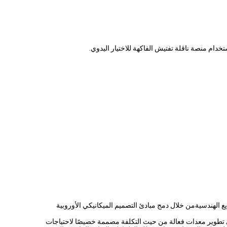
لهندسيةمن خلال دمج مبادئ التصميم الميكانيكي الأوروبية
10 إلى 1500 طن.من اختيار تكنولوجيات الإنتاج المناسبة إلى تطوير معدات فعالة من حيث التكلفة مصممة خصيصًا لاحتياجات