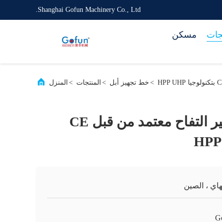
Shanghai Gofun Machinery Co., Ltd.
جات
مسكن
>
خط تجهيز أبل
>
المنتجات
>
المنزل
خط معالجة عصير التفاح معتمد من قبل CE
اي ، الصين
G