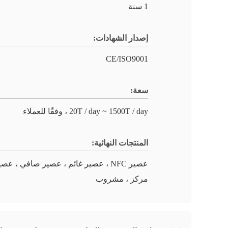
1 سنة
إصدار الشهادات:
CE/ISO9001
سعة:
20T / day ~ 1500T / day ، وفقًا للعملاء
المنتجات النهائية:
عصير NFC ، عصير غائم ، عصير صافي ، عص
مركز ، مشروب