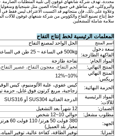
محددة، تهدف شركة شانغهاي غوفون إلى تلبية المتطلبات الصارمة.
والبروكلي، في مناطق في جميع أنحاء الصين مثل شينجيانغ ومنغوليا 
وعلاوة على ذلك، فإن منتجاتهم قد اكتسبت الاعتراف ليس فقط في أفر
خط إنتاج تصنيع التفاح والكؤوس من شركة شنغهاي غوفون للآلات الم
سلامة شاملة للمشغلين.
المعلمات الرئيسية لخط إنتاج التفاح
اسم المنتج
الحل الواحد لمصنع التفاح
سعة دخول
500kg في الساعة ~ 25 طن في الساعة، مخصصة
الفاكهة الطازجة:
المواد الخام:
تفاحة طازجة
المنتج النهائي:
لحم التفاح، معجون التفاح، عصير التفاح، 
المنتج النهائي
10%~12%
بريكس:
الحزمة النهائية:
زجاجية، مربع كرتون فوق غابل، حزمة تيتر
المواد الرئيسية
الدرجة الغذائية SUS304 أو SUS316
للآلات:
الضمان:
12 شهراً بعد التشغيل
مطلوب مشغل:
حوالي 10~12 شخص
الجهد:
معيار بلد العميل)
المزايا:
توفير الطاقة، كفاءة عالية، توفير المياه،