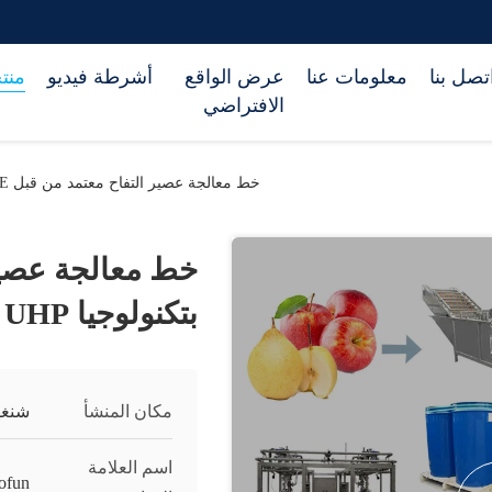
تصل بنا
معلومات عنا
عرض الواقع
أشرطة فيديو
منت
الافتراضي
خط معالجة عصير التفاح معتمد من قبل CE بتكنولوجيا HPP UHP
بتكنولوجيا HPP UHP
مكان المنشأ
شنغه
اسم العلامة
ofun