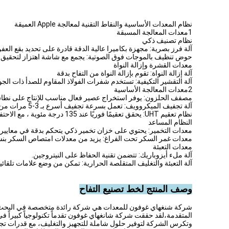
نظام المعدات الأساسية والنقاط التقنية لمعالجة Apple العميقة
1معدات المعالجة المسبقة
نظام تصنيف ذكي
آلة فرز بصرية: مجهزة بكاميرا عالية الدقة قادرة على تحديد بقع العفن صغيرة تصل إلى 0.1 ملم مربع ، مما يضمن إزالة المنتجات غير المؤهلة.يمكن استخدام م
حوض تنظيف بالموجات فوق الصوتية: يجمع مع شاشة اهتزاز لتحقيق إز
معدات القشرة وإزالة النواة
آلة إزالة النواة: تقوم بإزالة النواة من التفاح بدقة
آلة التقشير التكيفية: تستخدم شفرات الفولاذ المقاوم للصدأ ذات الجودة 
2معدات المعالجة الأساسية
مصفف الحلزون: يوفر استخراج عصير فعال مناسب للإنتاج على نطاق واسع ، بقدرة معا
آلة تجفيف الميكروويف: تعمل بسرعة تجفيف أسرع بـ 3-5 مرات من الطرق التقليدية للهواء الساخن ، مع ضبط درجة الحرارة ضمن ± 1 °C.
نظام تعقيم UHT: يحقق تعقيمًا فوريًا عند 135 درجة مئوية ، مع الاحتفاظ بفيتامين C ، مع قدرة إنتاج 4000 زجاجة في الساعة.
النظام المساعد
معدات التخمير: يحتوي على خزان تخمير ذكي يتحكم بدقة في معايير 
معدات غمر السكر تحت الفراغ: يزيد من معدلات امتصاص السكر بنسبة 0
معدات التعبئة
آلة ملء أيزوباريك: تتضمن تقنية الحفاظ على النيتروجين.
آلة التعبئة والتغليف المتقلصة الحرارية: تمكن من وضع علامات تلقائية
وصف المنتج لخط تصنيع التفاح
شركة شنغهاي غوفون للمعدات هي شركة رائدة متخصصة في البحث والت
المتقدمة،لقد حققت شركة شانغهاي غوفون تقدماً تكنولوجياً كبيراً 