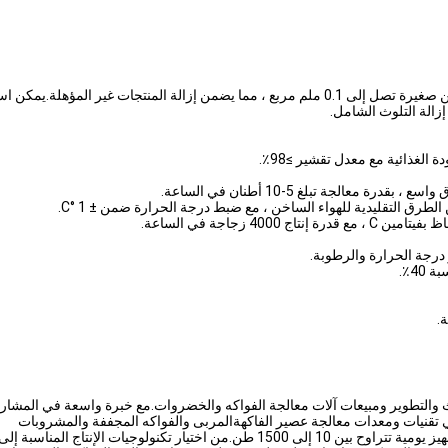
نصة ناقلة تفتيش الفاكهة للاختيار اليدوي.
الة التلوث الشامل.
الغذائية مع معدل تقشير ≥98٪.
لجة تبلغ 5-10 أطنان في الساعة.
درجة الحرارة والرطوبة.
4٪.
.
طوير ومبيعات آلات معالجة الفواكه والخضروات.مع خبرة واسعة في المشاريع ا
في تقنيات ومعدات معالجة عصير الفاكهةالمربى والفواكه المجففة والمشروبات
وتكرس الشركة لتوفير حلول شاملة للتجهيز والتغليف، مع قدرات تجهيز يومية تتراوح بين 