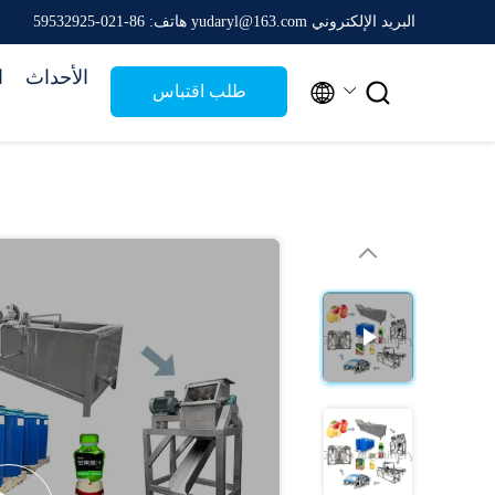
البريد الإلكتروني yudaryl@163.com
هاتف: 86-021-59532925
الأحداث
ا


طلب اقتباس