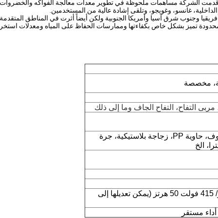
 قدمت الشركة مساهمات ملحوظة في تطوير معدات معالجة الفواكه والخضروات لمخ
الداخلية، غانسو، وغويجو، وتلقى إشادة عالية من المستخدمين.
يقيا وجنوب شرق آسيا وأمريكا الجنوبية ولكن أيضاً أثرت في المناطق المتقدمة م
حدودة تميز بشكل خاص بكفاءتها وممارسات الحفاظ على المياه ومعدلات استخراج
مربى التفاح، التفاح الجاف وما إلى ذلك
كيس عفوي، علبة الألومنيوم، كيس الوقوف، حاوية PP، زجاجة بلاستيكية، جرة
ا، الخ
380 فولت 50 هرتز/ 110 فولت 60 هرتز/ 415 فولت 50 هرتز (يمكن تعديلها إلى
 أداء مستقر