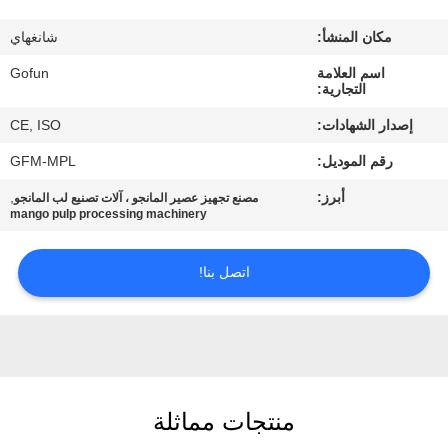
معلومات
مكان المنشأ:
شانغهاي
عنا
اسم العلامة
Gofun
التجارية:
جولة
إصدار الشهادات:
CE, ISO
في
رقم الموديل:
GFM-MPL
المعمل
أبرز:
,
مصنع تجهيز عصير المانجو ، آلات تصنيع لب المانجو
mango pulp processing machinery
مراقبة
الجودة
اتصل بنا!
اتصل
بنا
منتجات مماثلة
أخبار