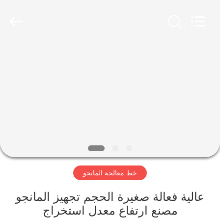
Shanghai
Gofun
Machinery
Co.,
Ltd..
All
Rights
Reserved.
مسكن
منتجات
أشرطة
فيديو
عرض
خط معالجة المانجو
الواقع
الافتراضي
عالية فعالة صغيرة الحجم تجهيز المانجو
مصنع ارتفاع معدل استخراج