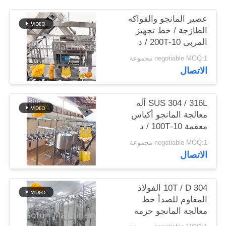
عصير المانجو والفواكه
حالات
الطازجة / خط تجهيز
المربى 10-200T / د
اطلب
negotiable MOQ:1 مجموعة
الاتصال
اقتباس
SUS 304 / 316L آلة
خريطة
معالجة المانجو أكياس
الموقع
معقمة 10-100T / د
negotiable MOQ:1 مجموعة
الاتصال
سياسة
الخصوصية
10T / D 304 الفولاذ
المقاوم للصدأ خط
معالجة المانجو حزمة
حقيبة معقمة