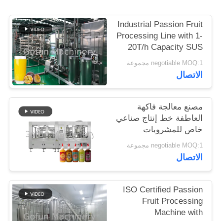
Industrial Passion Fruit
حالات
Processing Line with 1-
20T/h Capacity SUS
اطلب
304/316 Material and
negotiable MOQ:1 مجموعة
Aseptic Bag Filling
اقتباس
الاتصال
خريطة
مصنع معالجة فاكهة
العاطفة خط إنتاج صناعي
الموقع
خاص للمشروبات
العصيرة
negotiable MOQ:1 مجموعة
سياسة
الاتصال
الخصوصية
ISO Certified Passion
Fruit Processing
Machine with