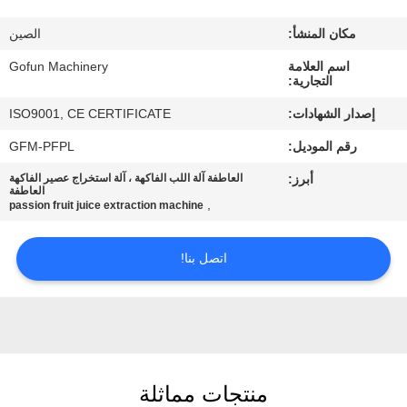
معلومات
مكان المنشأ:
الصين
عنا
اسم العلامة
Gofun Machinery
التجارية:
جولة
إصدار الشهادات:
ISO9001, CE CERTIFICATE
في
رقم الموديل:
GFM-PFPL
المعمل
أبرز:
العاطفة آلة اللب الفاكهة ، آلة استخراج عصير الفاكهة
العاطفة
,
passion fruit juice extraction machine
مراقبة
الجودة
اتصل بنا!
اتصل
بنا
منتجات مماثلة
أخبار