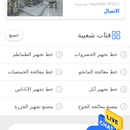
Customizable Capacity
negotiable MOQ:1 مجموعة
and Energy Saving
الاتصال
High Quality Design
فئات شعبية
جميع
خط تجهيز الخضروات
خط تجهيز الطماطم
خط معالجة المانجو
خط معالجة الحمضيات
خط تجهيز أبل
خط تجهيز الأناناس
مصنع معالجة الخوخ
مصنع تجهيز الجزرة