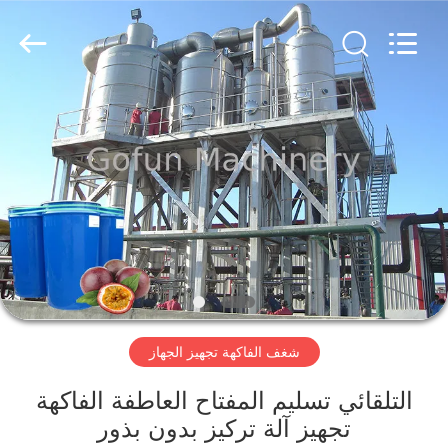
Shanghai
Gofun
Machinery
Co.,
Ltd..
All
Rights
Reserved.
مسكن
منتجات
أشرطة
فيديو
عرض
شغف الفاكهة تجهيز الجهاز
الواقع
الافتراضي
التلقائي تسليم المفتاح العاطفة الفاكهة
تجهيز آلة تركيز بدون بذور