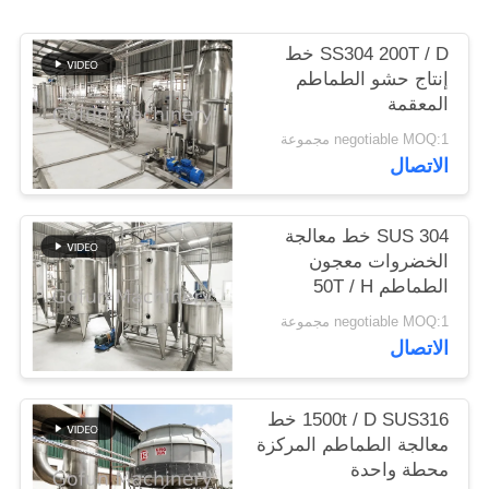
SS304 200T / D خط
حالات
إنتاج حشو الطماطم
المعقمة
اطلب
negotiable MOQ:1 مجموعة
اقتباس
الاتصال
خريطة
SUS 304 خط معالجة
الخضروات معجون
الموقع
الطماطم 50T / H
negotiable MOQ:1 مجموعة
سياسة
الاتصال
الخصوصية
1500t / D SUS316 خط
معالجة الطماطم المركزة
محطة واحدة