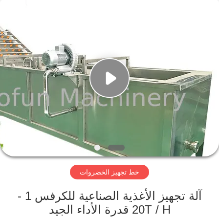
Shanghai
Gofun
Machinery
Co.,
Ltd..
All
Rights
Reserved.
مسكن
منتجات
أشرطة
فيديو
عرض
خط تجهيز الخضروات
الواقع
الافتراضي
آلة تجهيز الأغذية الصناعية للكرفس 1 -
20T / H قدرة الأداء الجيد