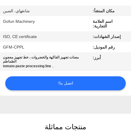
معلومات
مكان المنشأ:
شانغهاي، الصين
عنا
اسم العلامة
Gofun Machinery
التجارية:
جولة
إصدار الشهادات:
ISO, CE certificate
في
رقم الموديل:
GFM-CPPL
المعمل
أبرز:
معدات تجهيز الفاكهة والخضروات ، خط تجهيز معجون
الطماطم
,
tomato paste processing line
مراقبة
الجودة
اتصل بنا!
اتصل
بنا
منتجات مماثلة
أخبار