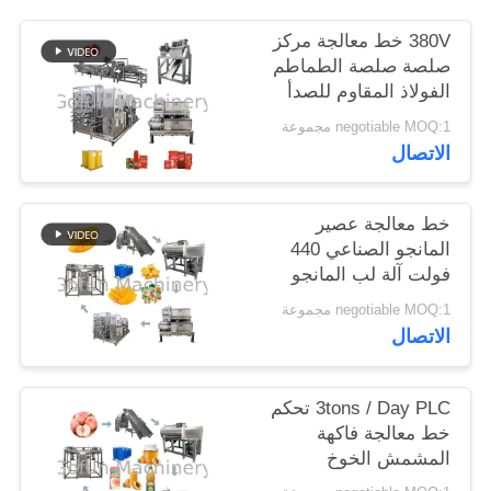
380V خط معالجة مركز
حالات
صلصة صلصة الطماطم
الفولاذ المقاوم للصدأ
304 مادة
اطلب
negotiable MOQ:1 مجموعة
الاتصال
اقتباس
خط معالجة عصير
خريطة
المانجو الصناعي 440
الموقع
فولت آلة لب المانجو
negotiable MOQ:1 مجموعة
الاتصال
سياسة
الخصوصية
3tons / Day PLC تحكم
خط معالجة فاكهة
المشمش الخوخ