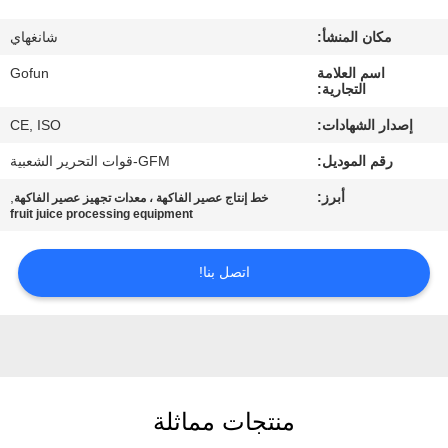
معلومات
مكان المنشأ:
شانغهاي
عنا
اسم العلامة
Gofun
التجارية:
جولة
إصدار الشهادات:
CE, ISO
في
رقم الموديل:
GFM-قوات التحرير الشعبية
المعمل
أبرز:
,
خط إنتاج عصير الفاكهة ، معدات تجهيز عصير الفاكهة
fruit juice processing equipment
مراقبة
الجودة
اتصل بنا!
اتصل
بنا
منتجات مماثلة
أخبار