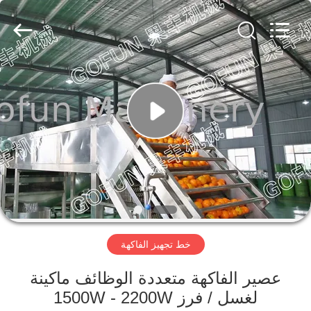
Shanghai
Gofun
Machinery
Co.,
Ltd..
All
Rights
Reserved.
مسكن
منتجات
أشرطة
فيديو
عرض
خط تجهيز الفاكهة
الواقع
الافتراضي
عصير الفاكهة متعددة الوظائف ماكينة
لغسل / فرز 1500W - 2200W