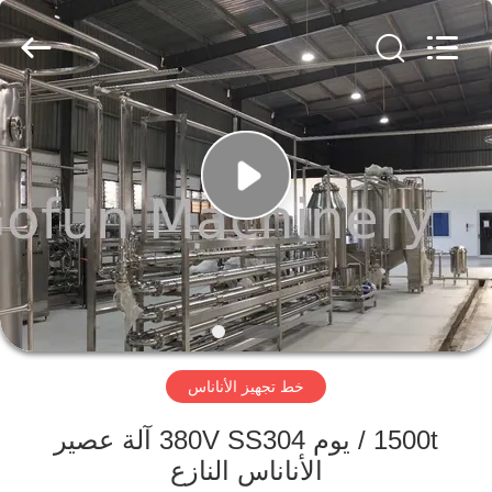
Shanghai
Gofun
Machinery
Co.,
Ltd..
All
Rights
Reserved.
مسكن
منتجات
أشرطة
فيديو
عرض
خط تجهيز الأناناس
الواقع
الافتراضي
1500t / يوم 380V SS304 آلة عصير
الأناناس النازع