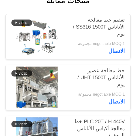
منتجات مماثلة
حالات
تعقيم خط معالجة
الأناناس SS316 1500T /
يوم
اطلب
negotiable MOQ:1 مجموعة
اقتباس
الاتصال
خريطة
خط معالجة عصير
الموقع
الأناناس UHT 1500T /
يوم
سياسة
negotiable MOQ:1 مجموعة
الاتصال
الخصوصية
PLC 20T / H 440V خط
معالجة أكياس الأناناس
المعقمة