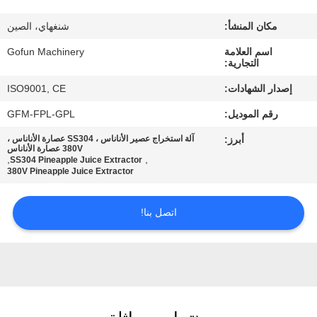
معلومات
مكان المنشأ:
شنغهاي، الصين
عنا
اسم العلامة
Gofun Machinery
التجارية:
جولة
إصدار الشهادات:
ISO9001, CE
في
رقم الموديل:
GFM-FPL-GPL
المعمل
أبرز:
آلة استخراج عصير الأناناس ، SS304 عصارة الأناناس ،
380V عصارة الأناناس
,
,
SS304 Pineapple Juice Extractor
مراقبة
380V Pineapple Juice Extractor
الجودة
اتصل بنا!
اتصل
بنا
أخبار