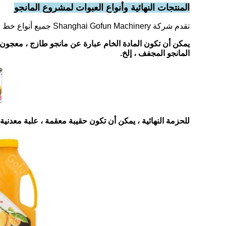
المنتجات النهائية وأنواع العبوات لمشروع المانجو
تقدم شركة Shanghai Gofun Machinery جميع أنواع خط معالجة المانجو.
يمكن أن تكون المادة الخام عبارة عن مانجو طازج ، معجون ما
المانجو المجفف ، إلخ.
للحزمة النهائية ، يمكن أن تكون حقيبة معقمة ، علبة معدنية ، كيس ، كيس واقٍ ، حاوية PP ، زجاج