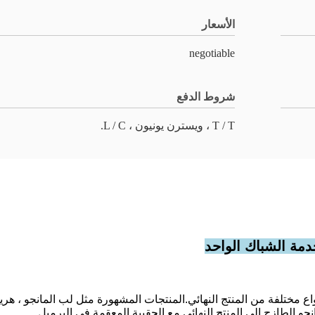
الأسعار
negotiable
شروط الدفع
T / T ، ويسترن يونيون ، L / C.
خدمة الشباك الواحد
واع مختلفة من المنتج النهائي.المنتجات المشهورة مثل لب المانجو ، ه
جو الطازج إلى المنتج النهائي مع الحقيبة المعقمة في البرميل.