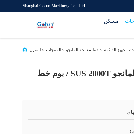
Shanghai Gofun Machinery Co., Ltd.
جات
مسكن
>
خط معالجة المانجو
>
المنتجات
>
المنزل
316 خط تجهيز المانجو SUS 2000T / يوم خط
اي
G