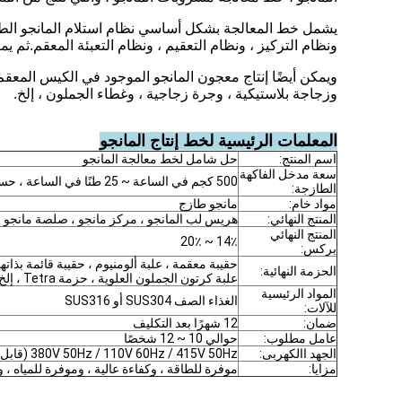
يشمل خط المعالجة بشكل أساسي نظام استلام المانجو الطازج
ونظام التركيز ، ونظام التعقيم ، ونظام التعبئة المعقم.ثم ي
وزجاجة بلاستيكية ، وجرة زجاجية ، وغطاء الجملون ، إلخ.
المعلمات الرئيسية لخط إنتاج المانجو
اسم المنتج:
حل شامل لخط معالجة المانجو
سعة مدخل الفاكهة
500 كجم في الساعة ~ 25 طنًا في الساعة ، حسب الطلب
الطازجة:
مواد خام:
مانجو طازج
المنتج النهائي:
هريس لب المانجو ، مركز مانجو ، صلصة مانجو 
المنتج النهائي
14٪ ~ 20٪
بركس:
الحزمة النهائية:
علبة كرتون الجملون العلوية ، حزمة Tetra ، إلخ
المواد الرئيسية
الغذاء الصف SUS304 أو SUS316
للآلات:
ضمان:
12 شهرًا بعد التكليف
عامل مطلوب:
حوالي 10 ~ 12 شخصًا
الجهد االكهربى:
380V 50Hz / 110V 60Hz / 415V 50Hz (قابل للتعديل لمعيار بلد العميل)
مزايا:
موفرة للطاقة ، وكفاءة عالية ، وموفرة للمياه ، 