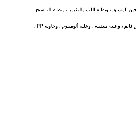
ن المسبق ، ونظام اللب والتكرير ، ونظام الترشيح ،
ويمكن أيضًا إنتاج معجون المانجو الموجود في الكيس المعقم في البرميل إلى مشروبات عصير المانجو والصلصات وتعبئتها في كيس قائم ، وعلبة معدنية ، وعلبة ألومنيوم ، وحاوية PP ،