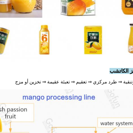
ز الكاتشب
قية ⇒ طرد مركزي ⇒ تعقيم ⇒ تعبئة عقيمة ⇒ تخزين أو مزج