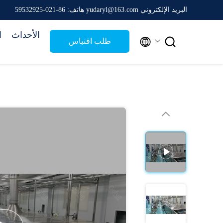
البريد الإلكتروني yudaryl@163.com
هاتف: 86-021-59532925
الأحداث
ا


طلب اقتباس