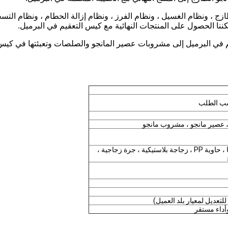
 ، ونظام الغسيل ، ونظام الفرز ، ونظام إزالة الحطام ، ونظام التسخي
مكننا الحصول على المنتجات النهائية مع كيس التعقيم في البرميل.
، عصير مانجو ، مشروب مانجو
حقيبة معقمة ، علبة ألومنيوم ، حقيبة قائمة بذاتها ، حاوية PP ، زجاجة بلاستيكية ، جرة زجاجية ،
وأداء مستقر