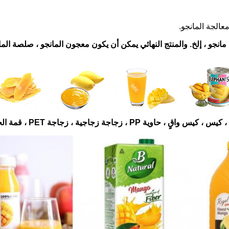
نجو ، إلخ. والمنتج النهائي يمكن أن يكون معجون المانجو ، صلصة الما
ة زجاجية ، زجاجة PET ، قمة الجملون ، إلخ.