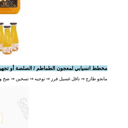
مخطط انسيابي لمعجون الطماطم / الصلصة أو تجهي
مانجو طازج ⇒ ناقل غسيل فرز ⇒ توجيه ⇒ تسخين ⇒ ضخ وتن