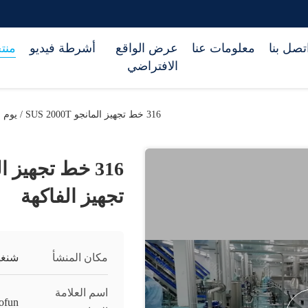
تصل بنا
معلومات عنا
عرض الواقع
أشرطة فيديو
منت
الافتراضي
316 خط تجهيز المانجو SUS 2000T / يوم خط تجهيز الفاكهة
تجهيز الفاكهة
مكان المنشأ
شنغه
اسم العلامة
ofun