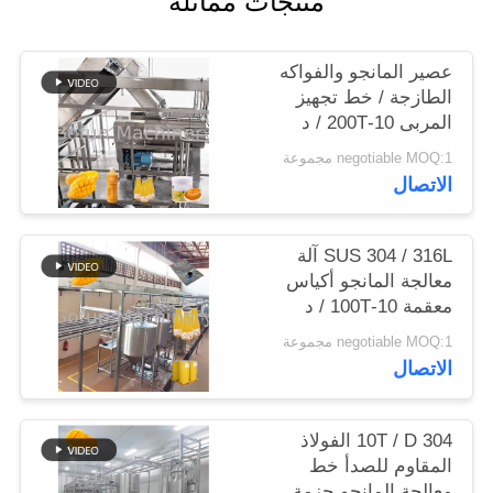
منتجات مماثلة
حالات
عصير المانجو والفواكه
الطازجة / خط تجهيز
المربى 10-200T / د
اطلب
negotiable MOQ:1 مجموعة
اقتباس
الاتصال
خريطة
SUS 304 / 316L آلة
الموقع
معالجة المانجو أكياس
معقمة 10-100T / د
سياسة
negotiable MOQ:1 مجموعة
الاتصال
الخصوصية
10T / D 304 الفولاذ
المقاوم للصدأ خط
معالجة المانجو حزمة