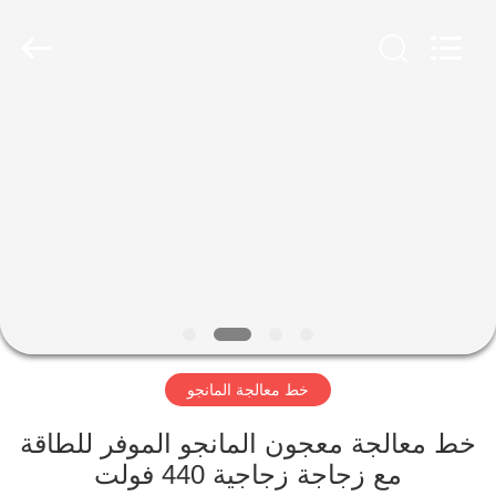
Shanghai
Gofun
Machinery
Co.,
Ltd..
All
Rights
Reserved.
مسكن
منتجات
أشرطة
فيديو
عرض
خط معالجة المانجو
الواقع
الافتراضي
خط معالجة معجون المانجو الموفر للطاقة
مع زجاجة زجاجية 440 فولت