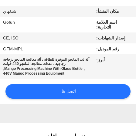
معلومات
مكان المنشأ:
شنغهاي
عنا
اسم العلامة
Gofun
التجارية:
جولة
إصدار الشهادات:
CE, ISO
في
رقم الموديل:
GFM-MPL
المعمل
أبرز:
آلة لب المانجو الموفرة للطاقة ، آلة معالجة المانجو بزجاجة
زجاجية ، معدات معالجة المانجو 440 فولت
,
,
Mango Processing Machine With Glass Bottle
مراقبة
440V Mango Processing Equipment
الجودة
اتصل بنا!
اتصل
بنا
أخبار