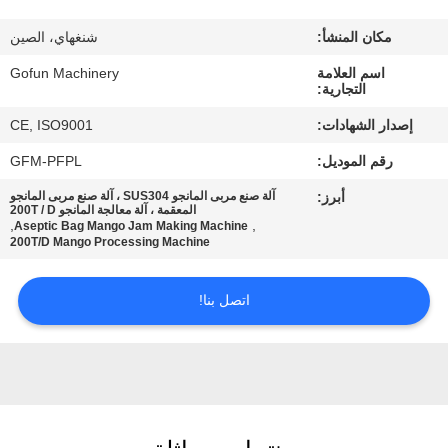
معلومات
مكان المنشأ:
شنغهاي، الصين
عنا
اسم العلامة
Gofun Machinery
التجارية:
جولة
إصدار الشهادات:
CE, ISO9001
في
رقم الموديل:
GFM-PFPL
المعمل
أبرز:
آلة صنع مربى المانجو SUS304 ، آلة صنع مربى المانجو
المعقمة ، آلة معالجة المانجو 200T / D
,
,
Aseptic Bag Mango Jam Making Machine
مراقبة
200T/D Mango Processing Machine
الجودة
اتصل بنا!
اتصل
بنا
أخبار