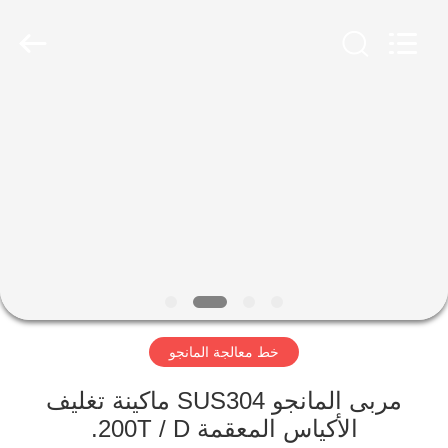
Shanghai
Gofun
Machinery
Co.,
Ltd..
All
Rights
Reserved.
مسكن
منتجات
أشرطة
فيديو
عرض
خط معالجة المانجو
الواقع
الافتراضي
مربى المانجو SUS304 ماكينة تغليف
الأكياس المعقمة 200T / D.