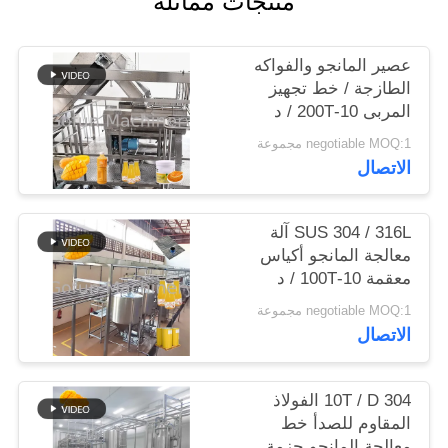
منتجات مماثلة
حالات
عصير المانجو والفواكه
الطازجة / خط تجهيز
المربى 10-200T / د
اطلب
negotiable MOQ:1 مجموعة
اقتباس
الاتصال
خريطة
SUS 304 / 316L آلة
الموقع
معالجة المانجو أكياس
معقمة 10-100T / د
سياسة
negotiable MOQ:1 مجموعة
الاتصال
الخصوصية
10T / D 304 الفولاذ
المقاوم للصدأ خط
معالجة المانجو حزمة