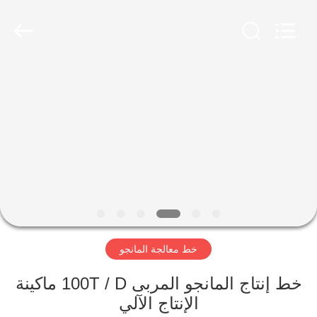
Shanghai
Gofun
Machinery
Co.,
Ltd..
All
Rights
Reserved.
مسكن
منتجات
أشرطة
فيديو
عرض
خط معالجة المانجو
الواقع
الافتراضي
خط إنتاج المانجو المربى 100T / D ماكينة
الإنتاج الآلي