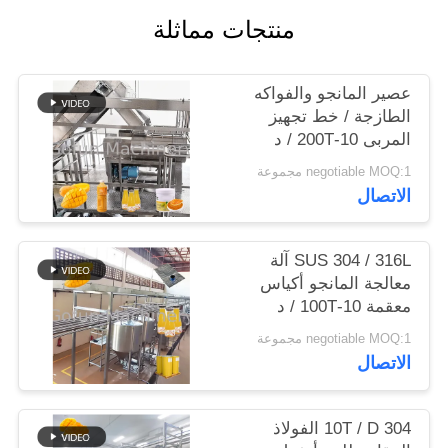
منتجات مماثلة
حالات
عصير المانجو والفواكه
اطلب
الطازجة / خط تجهيز
المربى 10-200T / د
اقتباس
negotiable MOQ:1 مجموعة
الاتصال
خريطة
الموقع
SUS 304 / 316L آلة
معالجة المانجو أكياس
معقمة 10-100T / د
سياسة
negotiable MOQ:1 مجموعة
الخصوصية
الاتصال
10T / D 304 الفولاذ