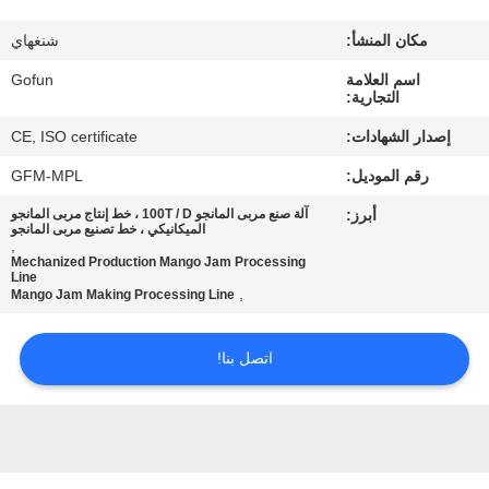
معلومات
مكان المنشأ:
شنغهاي
عنا
اسم العلامة
Gofun
التجارية:
جولة
إصدار الشهادات:
CE, ISO certificate
في
رقم الموديل:
GFM-MPL
المعمل
أبرز:
آلة صنع مربى المانجو 100T / D ، خط إنتاج مربى المانجو
الميكانيكي ، خط تصنيع مربى المانجو
,
مراقبة
Mechanized Production Mango Jam Processing
Line
,
Mango Jam Making Processing Line
الجودة
اتصل بنا!
اتصل
بنا
أخبار