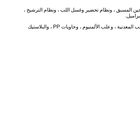
خين المسبق ، ونظام تحضير وغسل اللب ، ونظام الترشيح ،
راميل.
يمكن أيضًا استخدام معجون المانجو المعبأ في أكياس معقمة في براميل في مشروبات عصير المانجو ، والصلصات ، والتعبئة ، والعلب المعدنية ، وعلب الألمنيوم ، وحاويات PP ، والبلاستيك