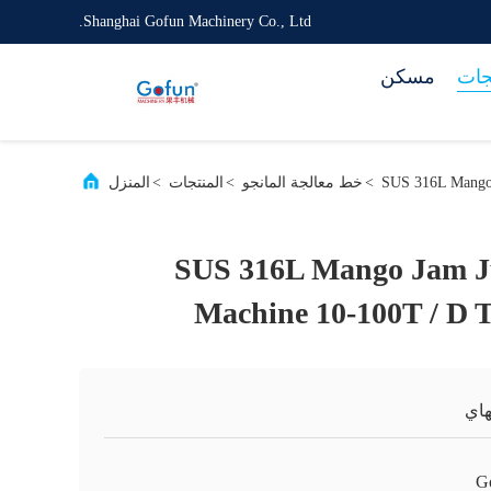
Shanghai Gofun Machinery Co., Ltd.
جات
مسكن
SUS 316L Mango 
>
خط معالجة المانجو
>
المنتجات
>
المنزل
SUS 316L Mango Jam Ju
Machine 10-100T / D T
اي
G