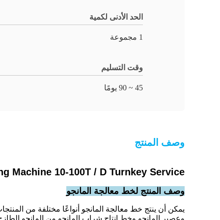
الحد الأدنى لكمية
1 مجموعة
وقت التسليم
45 ~ 90 يومًا
وصف المنتج
g Machine 10-100T / D Turnkey Service
وصف المنتج لخط معالجة المانجو
يمكن أن ينتج خط معالجة المانجو أنواعًا مختلفة من المنتج
وعصير المانجو وخط إنتاج شراب المانجو.من المانجو الطازج إ