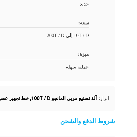
جديد
سعة:
10T / D إلى 200T / D
ميزة:
عملية سهلة
آلة تصنيع مربى المانجو 100T / D
,
خط تجهيز عصير الما
إبراز:
شروط الدفع والشحن