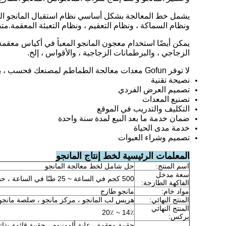
يشمل خط المعالجة بشكل أساسي نظام استقبال المانجو الخام
ونظام السماكة ، ونظام التعقيم ، ونظام التعبئة المعقمة.
الزجاجي ، والبرطمانات الزجاجية ، والأقواس ، إلخ.
لا توفر Gofun معدات معالجة الطماطم لمصنعك فحسب ، بل يمكنها أيضًا توفير حل شامل من الألف إلى الياء ، بما في ذلك:
نصيحة تقنية
تصميم العرض الفردي
تصنيع المعدات
التكليف والتدريب في الموقع
ضمان خدمة ما بعد البيع لمدة سنة واحدة
خدمة مدى الحياة
تصميم وشراء العبوات
المعلمات الرئيسية لخط إنتاج المانجو
اسم المنتج:
حل شامل لخط معالجة المانجو
سعة مدخل
500 كجم في الساعة ~ 25 طنًا في الساعة ، حسب الطلب
الفاكهة الطازجة:
مواد خام:
مانجو طازج
المنتج النهائي:
هريس لب المانجو ، مركز مانجو ، صلصة مانجو
المنتج النهائي
14٪ ~ 20٪
بركس: