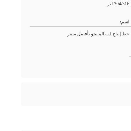
304/316 لتر
اسم:
خط إنتاج لب المانجو بأفضل سعر