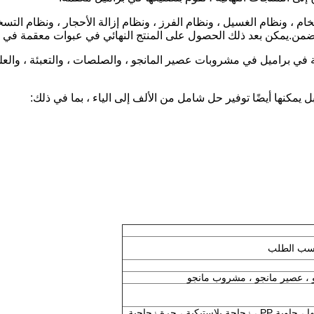
 ، ونظام الغسيل ، ونظام الفرز ، ونظام إزالة الأحجار ، ونظام التس
متضمن.يمكن بعد ذلك الحصول على المنتج النهائي في عبوات معقمة في ب
 ، عصير مانجو ، مشروب مانجو
حقيبة معقمة ، علبة ألومنيوم ، حقيبة قائمة بذاتها ، حاوية PP ، زجاجة بلاستيكية ، جرة زجاجية