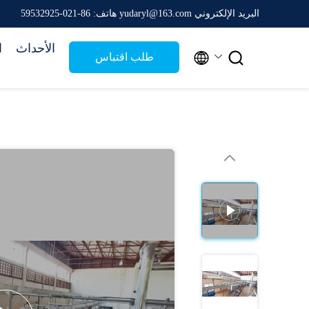
البريد الإلكتروني yudaryl@163.com
هاتف: 86-021-59532925
الأحداث
ا


طلب اقتباس