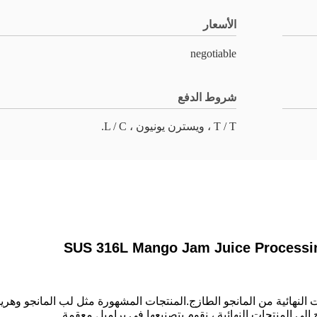
الأسعار
negotiable
شروط الدفع
T / T ، ويسترن يونيون ، L / C.
SUS 316L Mango Jam Juice Processin
ات النهائية من المانجو الطازج.المنتجات المشهورة مثل لب المانجو وه
لى المنتجات النهائية ، نقوم بتصنيعها في براميل معقمة.