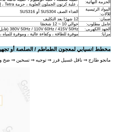
الحزمة النهائية:
، علبة كرتون الجملون العلوية ، حزمة Tetra ، إلخ
المواد الرئيسية
الغذاء الصف SUS304 أو SUS316
للآلات:
ضمان:
12 شهرًا بعد التكليف
عامل مطلوب:
حوالي 10 ~ 12 شخصًا
الجهد االكهربى:
380V 50Hz / 110V 60Hz / 415V 50Hz (قابل للتعديل لمعيار بلد العميل)
مزايا:
موفرة للطاقة ، وكفاءة عالية ، وموفرة للمياه ،
مخطط انسيابي لمعجون الطماطم / الصلصة أو تجهي
مانجو طازج ⇒ ناقل غسيل فرز ⇒ توجيه ⇒ تسخين ⇒ ضخ وتن