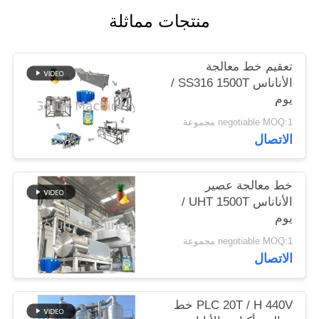
منتجات مماثلة
حالات
تعقيم خط معالجة
اطلب
الأناناس SS316 1500T /
يوم
اقتباس
negotiable MOQ:1 مجموعة
الاتصال
خريطة
الموقع
خط معالجة عصير
الأناناس UHT 1500T /
يوم
سياسة
negotiable MOQ:1 مجموعة
الخصوصية
الاتصال
PLC 20T / H 440V خط