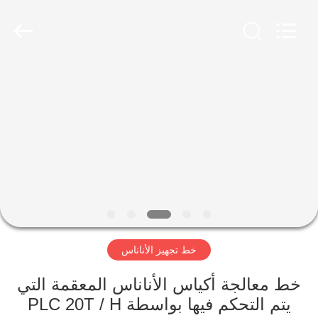
Shanghai
Gofun
Machinery
Co.,
Ltd..
All
Rights
Reserved.
مسكن
منتجات
أشرطة
فيديو
عرض
خط تجهيز الأناناس
الواقع
الافتراضي
خط معالجة أكياس الأناناس المعقمة التي
يتم التحكم فيها بواسطة PLC 20T / H