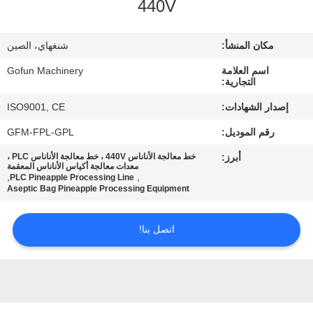
440V
معلومات
عنا
مكان المنشأ:
شنغهاي، الصين
اسم العلامة
Gofun Machinery
جولة
التجارية:
في
إصدار الشهادات:
ISO9001, CE
المعمل
رقم الموديل:
GFM-FPL-GPL
أبرز:
خط معالجة الأناناس 440V ، خط معالجة الأناناس PLC ،
مراقبة
معدات معالجة أكياس الأناناس المعقمة
,
,
PLC Pineapple Processing Line
Aseptic Bag Pineapple Processing Equipment
الجودة
اتصل بنا!
اتصل
بنا
أخبار