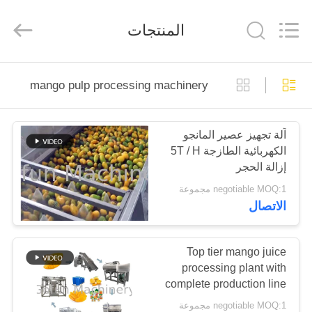
Shanghai
Gofun
Machinery
المنتجات
Co.,
Ltd..
All
Rights
Reserved.
مسكن
mango pulp processing machinery
منتجات
آلة تجهيز عصير المانجو
الكهربائية الطازجة 5T / H
أشرطة
إزالة الحجر
فيديو
negotiable MOQ:1 مجموعة
الاتصال
عرض
الواقع
Top tier mango juice
processing plant with
الافتراضي
complete production line
machinery
negotiable MOQ:1 مجموعة