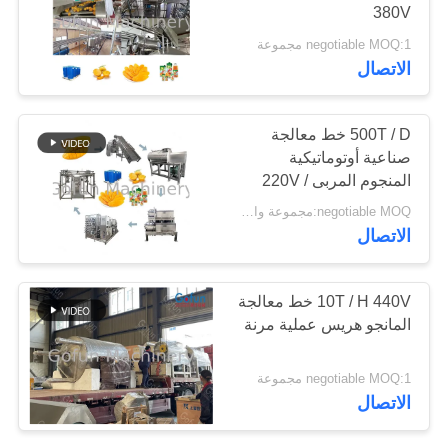
380V
negotiable MOQ:1 مجموعة
حالات
الاتصال
اطلب
500T / D خط معالجة
اقتباس
صناعية أوتوماتيكية
المنجوم المربى 220V /
380V
خريطة
negotiable MOQ:مجموعة واحدة
الاتصال
الموقع
10T / H 440V خط معالجة
سياسة
المانجو هريس عملية مرنة
الخصوصية
negotiable MOQ:1 مجموعة
الاتصال