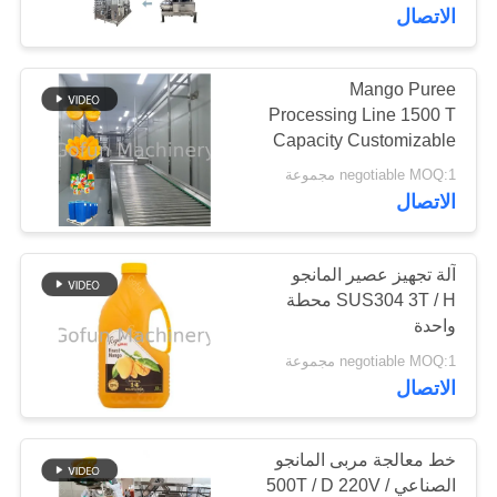
معلومات
الاتصال
عنا
Mango Puree
Processing Line 1500 T
جولة
Capacity Customizable
في
Energy Efficient
negotiable MOQ:1 مجموعة
المعمل
الاتصال
مراقبة
آلة تجهيز عصير المانجو
SUS304 3T / H محطة
الجودة
واحدة
negotiable MOQ:1 مجموعة
اتصل
الاتصال
بنا
خط معالجة مربى المانجو
أخبار
الصناعي 500T / D 220V /