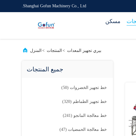
Shanghai Gofun Machinery Co., Ltd.
جات
مسكن
بيري تجهيز المعدات
>
المنتجات
>
المنزل
جميع المنتجات
خط تجهيز الخضروات
(50)
خط تجهيز الطماطم
(320)
خط معالجة المانجو
(241)
خط معالجة الحمضيات
(47)