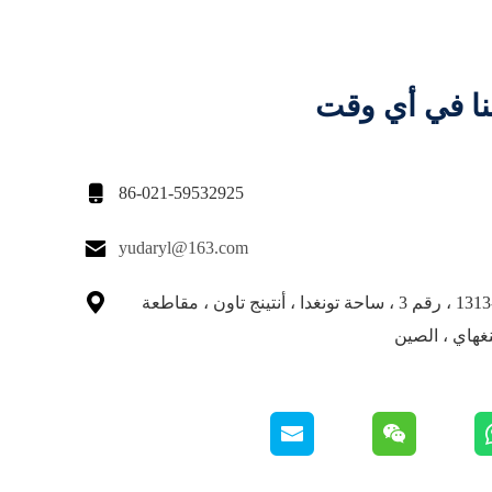
نا في أي وقت

86-021-59532925

yudaryl@163.com

غرفة 1309-1313 ، رقم 3 ، ساحة تونغدا ، أنتينج تاون ، مقاطعة
نغهاي ، الصين