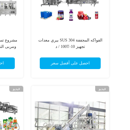
الفواكه المجففة SUS 304 بيري معدات
مشروع تسل
تجهيز 10-100T / د
ومربى الت
احصل على أفضل سعر
اح
فيديو
فيديو