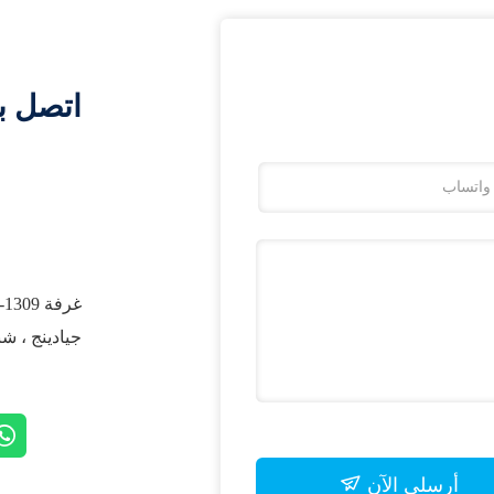
اتصل ب
جيادينج ، ش
أرسلي الآن