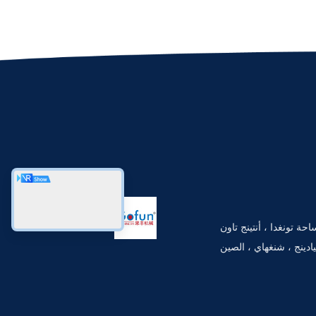
130-1313 ، رقم 3 ، ساحة تونغدا ، أنتينج تاون
ادينج ، شنغهاي ، الصين