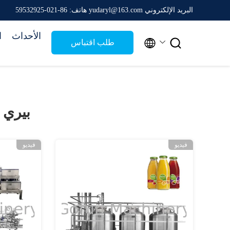
البريد الإلكتروني yudaryl@163.com
هاتف: 86-021-59532925
الأحداث
ا


طلب اقتباس
بيري 
فيديو
فيديو