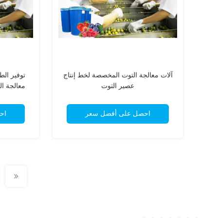
آلات معالجة التوت المخصصة لخط إنتاج
توفير الط
عصير التوت
معالجة ال
احصل على أفضل سعر
اح