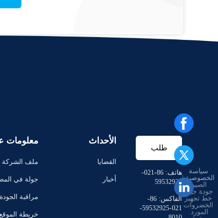
الأحداث
معلومات عن
طلب
القضايا
ملف الشركة
سياسة
اقتباس
هاتف: 86-021-
الخصوصية
|
أخبار
جولة في المص
59532925
الصين
جودة جيدة
مراقبة الجودة
خط تجهيز
الفاكس: 86-
الخضروات
021-59532925-
المورد.
خريطة الموقع
8010