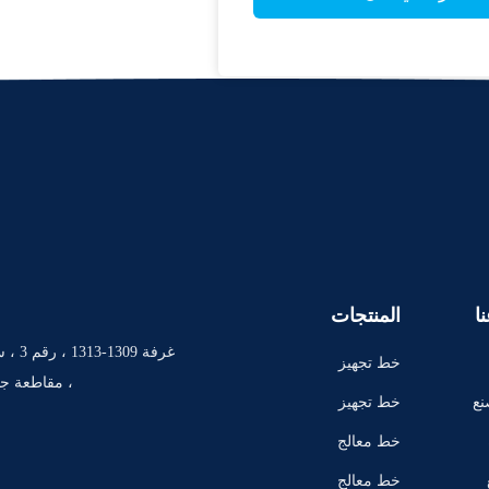
ا
المنتجات
غرفة 9
خط تجهيز
، مقاطعة جي
الخضروات
نع
خط تجهيز
الطماطم
خط معالج
ة المانجو
خط معالج