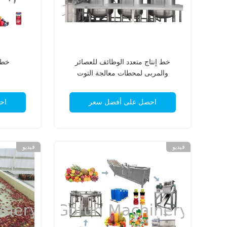
خط إنتاج متعدد الوظائف للعصائر
خط 
والمربى لمحطات معالجة التوت
احصل على أفضل سعر
اح
فيديو
فيديو