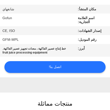
معلومات
مكان المنشأ:
شانغهاي
عنا
اسم العلامة
Gofun
التجارية:
جولة
إصدار الشهادات:
CE, ISO
في
رقم الموديل:
GFM-MPL
المعمل
أبرز:
,
خط إنتاج عصير الفاكهة ، معدات تجهيز عصير الفاكهة
fruit juice processing equipment
مراقبة
الجودة
اتصل بنا!
اتصل
بنا
منتجات مماثلة
أخبار