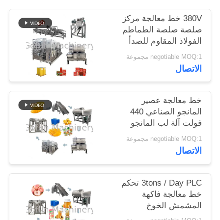
380V خط معالجة مركز
حالات
صلصة صلصة الطماطم
الفولاذ المقاوم للصدأ
304 مادة
اطلب
negotiable MOQ:1 مجموعة
الاتصال
اقتباس
خط معالجة عصير
خريطة
المانجو الصناعي 440
الموقع
فولت آلة لب المانجو
negotiable MOQ:1 مجموعة
الاتصال
سياسة
الخصوصية
3tons / Day PLC تحكم
خط معالجة فاكهة
المشمش الخوخ