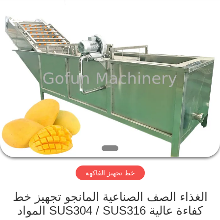
Shanghai
Gofun
Machinery
Co.,
Ltd..
All
Rights
Reserved.
مسكن
منتجات
أشرطة
فيديو
عرض
خط تجهيز الفاكهة
الواقع
الافتراضي
الغذاء الصف الصناعية المانجو تجهيز خط
كفاءة عالية SUS304 / SUS316 المواد