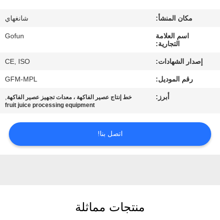
معلومات
مكان المنشأ:
شانغهاي
عنا
اسم العلامة
Gofun
التجارية:
جولة
إصدار الشهادات:
CE, ISO
في
رقم الموديل:
GFM-MPL
المعمل
أبرز:
,
خط إنتاج عصير الفاكهة ، معدات تجهيز عصير الفاكهة
fruit juice processing equipment
مراقبة
الجودة
اتصل بنا!
اتصل
بنا
منتجات مماثلة
أخبار