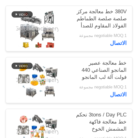
380V خط معالجة مركز
حالات
صلصة صلصة الطماطم
الفولاذ المقاوم للصدأ
304 مادة
اطلب
negotiable MOQ:1 مجموعة
الاتصال
اقتباس
خط معالجة عصير
خريطة
المانجو الصناعي 440
الموقع
فولت آلة لب المانجو
negotiable MOQ:1 مجموعة
الاتصال
سياسة
الخصوصية
3tons / Day PLC تحكم
خط معالجة فاكهة
المشمش الخوخ