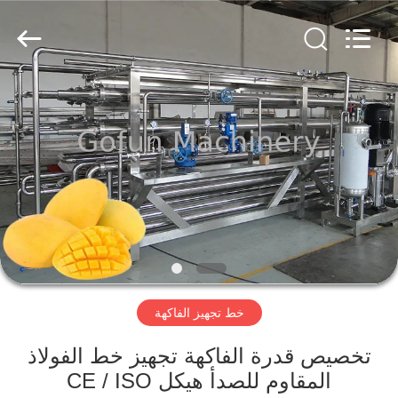
Shanghai
Gofun
Machinery
Co.,
Ltd..
All
Rights
Reserved.
مسكن
منتجات
أشرطة
فيديو
عرض
خط تجهيز الفاكهة
الواقع
الافتراضي
تخصيص قدرة الفاكهة تجهيز خط الفولاذ
المقاوم للصدأ هيكل CE / ISO