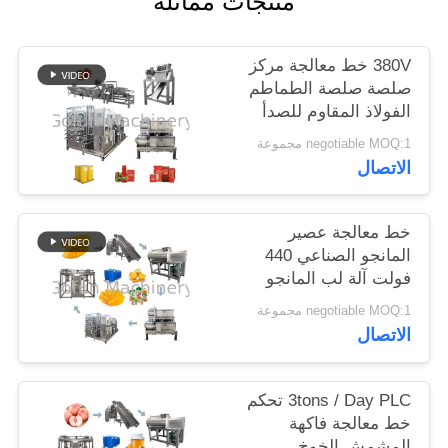
منتجات مماثلة
حالات
380V خط معالجة مركز
صلصة صلصة الطماطم
الفولاذ المقاوم للصدأ
اطلب
304 مادة
negotiable MOQ:1 مجموعة
اقتباس
الاتصال
خريطة
خط معالجة عصير
الموقع
المانجو الصناعي 440
فولت آلة لب المانجو
سياسة
negotiable MOQ:1 مجموعة
الاتصال
الخصوصية
3tons / Day PLC تحكم
خط معالجة فاكهة
المشمش الخوخ