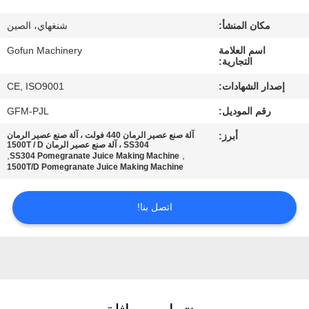
معلومات
مكان المنشأ:
شنغهاي، الصين
عنا
اسم العلامة
Gofun Machinery
التجارية:
جولة
إصدار الشهادات:
CE, ISO9001
في
رقم الموديل:
GFM-PJL
المعمل
أبرز:
آلة صنع عصير الرمان 440 فولت ، آلة صنع عصير الرمان
SS304 ، آلة صنع عصير الرمان 1500T / D
,
,
SS304 Pomegranate Juice Making Machine
مراقبة
1500T/D Pomegranate Juice Making Machine
الجودة
اتصل بنا!
اتصل
بنا
أخبار