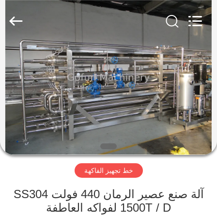
Shanghai
Gofun
Machinery
Co.,
Ltd..
All
Rights
Reserved.
مسكن
منتجات
أشرطة
فيديو
عرض
خط تجهيز الفاكهة
الواقع
الافتراضي
آلة صنع عصير الرمان 440 فولت SS304
1500T / D لفواكه العاطفة