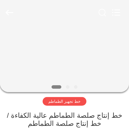
Shanghai
Gofun
Machinery
Co.,
Ltd..
All
Rights
Reserved.
مسكن
منتجات
أشرطة
فيديو
عرض
خط تجهيز الطماطم
الواقع
الافتراضي
خط إنتاج صلصة الطماطم عالية الكفاءة /
خط إنتاج صلصة الطماطم