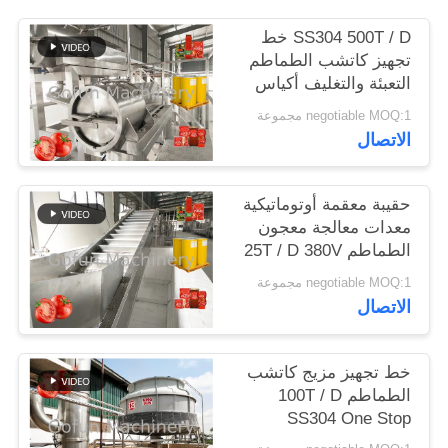
SS304 500T / D خط
حالات
تجهيز كاتشب الطماطم
التعبئة والتغليف أكياس
معقمة
اطلب
negotiable MOQ:1 مجموعة
الاتصال
اقتباس
حقيبة معقمة أوتوماتيكية
خريطة
معدات معالجة معجون
الموقع
الطماطم 25T / D 380V
negotiable MOQ:1 مجموعة
الاتصال
سياسة
الخصوصية
خط تجهيز مزيج كاتشب
الطماطم 100T / D
SS304 One Stop
Service