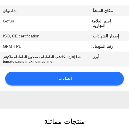
معلومات
مكان المنشأ:
شانغهاي
عنا
اسم العلامة
Gofun
التجارية:
جولة
إصدار الشهادات:
ISO, CE certification
في
رقم الموديل:
GFM-TPL
المعمل
أبرز:
,
خط إنتاج الكاتشب الطماطم ، معجون الطماطم ماكينة
tomato paste making machine
مراقبة
الجودة
اتصل بنا!
اتصل
بنا
منتجات مماثلة
أخبار