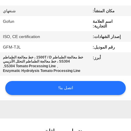
معلومات
مكان المنشأ:
شنغهاي
عنا
اسم العلامة
Gofun
التجارية:
جولة
إصدار الشهادات:
ISO, CE certification
في
رقم الموديل:
GFM-TJL
المعمل
أبرز:
خط معالجة الطماطم 1500T / D ، خط معالجة الطماطم
SS304 ، خط معالجة الطماطم التحلل الأنزيمي
,
,
SS304 Tomato Processing Line
مراقبة
Enzymatic Hydrolysis Tomato Processing Line
الجودة
اتصل بنا!
اتصل
بنا
أخبار