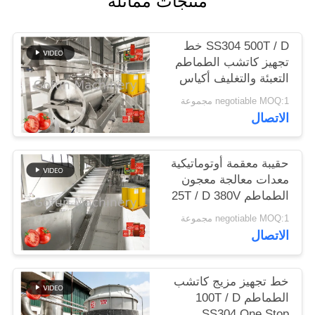
منتجات مماثلة
حالات
SS304 500T / D خط
تجهيز كاتشب الطماطم
التعبئة والتغليف أكياس
اطلب
معقمة
negotiable MOQ:1 مجموعة
اقتباس
الاتصال
خريطة
حقيبة معقمة أوتوماتيكية
الموقع
معدات معالجة معجون
الطماطم 25T / D 380V
سياسة
negotiable MOQ:1 مجموعة
الاتصال
الخصوصية
خط تجهيز مزيج كاتشب
الطماطم 100T / D
SS304 One Stop