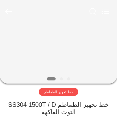
Shanghai
Gofun
Machinery
Co.,
Ltd..
All
Rights
Reserved.
مسكن
منتجات
أشرطة
فيديو
عرض
خط تجهيز الطماطم
الواقع
الافتراضي
خط تجهيز الطماطم SS304 1500T / D
التوت الفاكهة