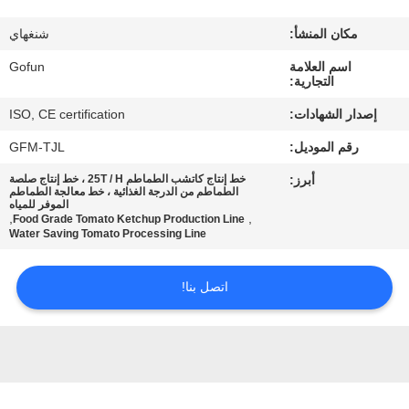
معلومات
مكان المنشأ:
شنغهاي
عنا
اسم العلامة
Gofun
التجارية:
جولة
إصدار الشهادات:
ISO, CE certification
في
رقم الموديل:
GFM-TJL
المعمل
أبرز:
خط إنتاج كاتشب الطماطم 25T / H ، خط إنتاج صلصة
الطماطم من الدرجة الغذائية ، خط معالجة الطماطم
الموفر للمياه
مراقبة
,
,
Food Grade Tomato Ketchup Production Line
Water Saving Tomato Processing Line
الجودة
اتصل بنا!
اتصل
بنا
أخبار