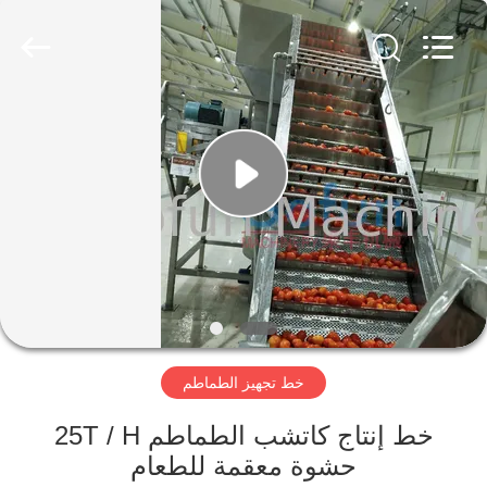
Shanghai
Gofun
Machinery
Co.,
Ltd..
All
Rights
Reserved.
مسكن
منتجات
أشرطة
فيديو
عرض
خط تجهيز الطماطم
الواقع
الافتراضي
خط إنتاج كاتشب الطماطم 25T / H
حشوة معقمة للطعام