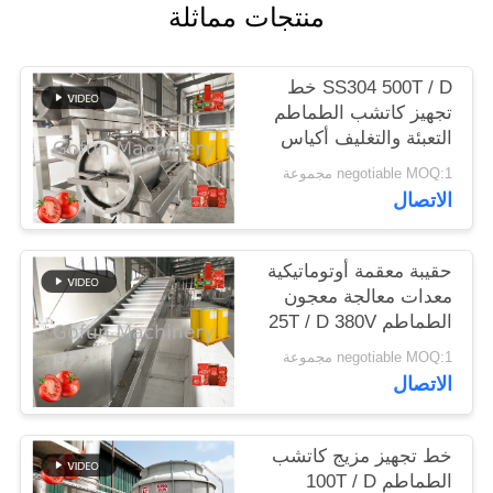
منتجات مماثلة
حالات
SS304 500T / D خط
تجهيز كاتشب الطماطم
اطلب
التعبئة والتغليف أكياس
اقتباس
معقمة
negotiable MOQ:1 مجموعة
الاتصال
خريطة
الموقع
حقيبة معقمة أوتوماتيكية
معدات معالجة معجون
الطماطم 25T / D 380V
سياسة
negotiable MOQ:1 مجموعة
الخصوصية
الاتصال
خط تجهيز مزيج كاتشب
الطماطم 100T / D