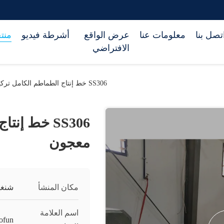
تصل بنا
معلومات عنا
عرض الواقع
أشرطة فيديو
منت
الافتراضي
SS306 خط إنتاج الطماطم الكامل تركيز 500kw معجون
معجون
مكان المنشأ
شنغه
اسم العلامة
ofun