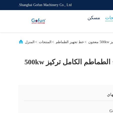
Shanghai Gofun Machinery Co., Ltd.
جات
مسكن
>
خط تجهيز الطماطم
>
المنتجات
>
المنزل
SS306 خط إنتاج الطماطم الكامل تركيز 500kw
اي
G