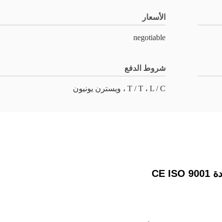
الأسعار
negotiable
شروط الدفع
T / T ، L / C ، ويسترن يونيون
CE 