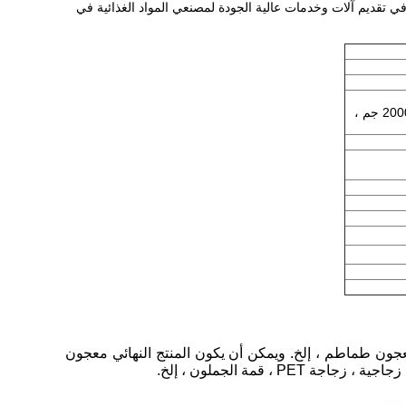
خدمنا أكثر من 20 دولة في السنوات العشر الماضية.نستمر في تقديم آلات وخدمات عالية الجودة لمصنعي المواد الغذائية في
معجون الطماطم في العلبة 70 جم ، 210 جم ، 1000 جم ، 2000 جم ،
طم طازجة ، معجون طماطم ، إلخ. ويمكن أن يكون المنتج النهائي معجون