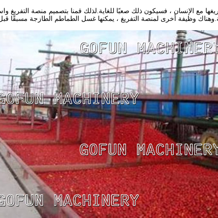
تفريغها مع الإنسان ، فسيكون ذلك صعبًا للغاية.لذلك قمنا بتصميم منصة التفريغ
وهناك وظيفة أخرى لمنصة التفريغ ، يمكنها غسل الطماطم الطازجة مسبقًا قبل 