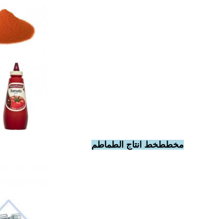
مخطط
خط انتاج الطماطم