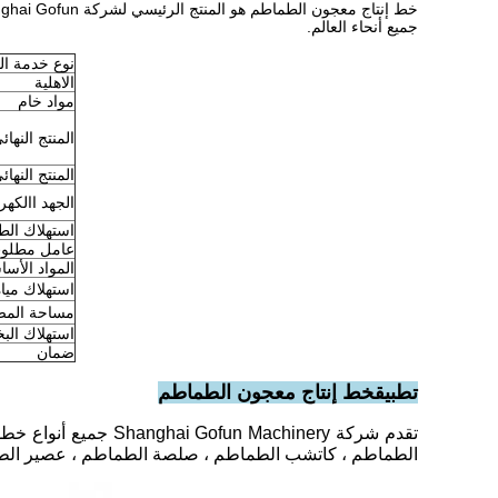
جميع أنحاء العالم.
نوع خدمة ال
الاهلية
مواد خام
المنتج النهائ
المنتج النه
الجهد االكهر
استهلاك الط
عامل مطلو
المواد الأسا
استهلاك مياه
مساحة المصن
استهلاك البخ
ضمان
تطبيق
خط إنتاج معجون الطماطم
تقدم شركة achinery
الطماطم ، كاتشب الطماطم ، صلصة الطماطم ، عصير الطماطم ، مسحوق الطماطم ، إلخ.