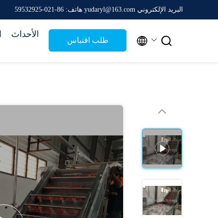
البريد الإلكتروني yudaryl@163.com
هاتف: 86-021-59532925
الأحداث
ا


طلب اقتباس