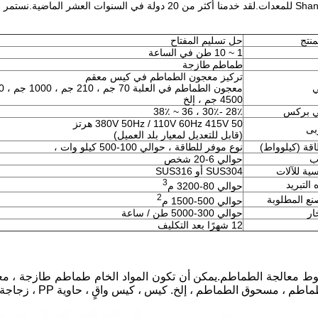
خط إنتاج معجون الطماطم هو المنتج الرئيسي لشركة Shanghai Gofun للمعدات.لقد 
منتج
حل تسليم المفتاح
1 ~ 10 طن في الساعة
طماطم طازجة
تركيز معجون الطماطم في كيس معقم
ي
4500 جم ، إلخ
ائي بركس
28٪ -30٪ ، 36 ~ 38٪
0 هرتز
380V 50Hz / 110V 60Hz 415V 5
بى
(قابل للتعديل لمعيار بلد العميل)
اقة (كيلوواط)
نوع موفر للطاقة ، حوالي 100-500 كيلو وات ،
ب
حوالي 6-20 شخص
سية للآلات
SUS304 أو SUS316
3
 التبريد
حوالي 80-3200 م
2
ع المطلوبة
حوالي 500-1500 م
ار
حوالي 300-5000 طن / ساعة
12 شهرًا بعد التكليف
Shanghai Gofun M جميع أنواع خطوط معالجة الطماطم.يمكن أن تكون المواد الخام طما
 كيس ، كيس واقٍ ، حاوية PP ، زجاجة زجاجية ، زجاجة PET ، قمة الجملون ، إلخ.