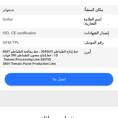
معلومات
مكان المنشأ:
شنغهاي
عنا
اسم العلامة
Gofun
التجارية:
جولة
إصدار الشهادات:
ISO, CE certification
في
رقم الموديل:
GFM-TPL
المعمل
أبرز:
خط إنتاج الطماطم 304SUS ، خط معالجة الطماطم 600T
/ D ، خط إنتاج معجون الطماطم 380 فولت
,
,
Tomato Processing Line 600T/D
مراقبة
380V Tomato Paste Production Line
الجودة
اتصل بنا!
اتصل
بنا
أخبار