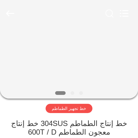
Shanghai
Gofun
Machinery
Co.,
Ltd..
All
Rights
Reserved.
مسكن
منتجات
أشرطة
فيديو
عرض
خط تجهيز الطماطم
الواقع
الافتراضي
خط إنتاج الطماطم 304SUS خط إنتاج
معجون الطماطم 600T / D