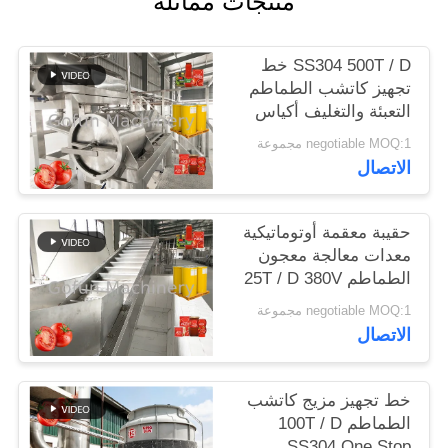
منتجات مماثلة
حالات
SS304 500T / D خط
تجهيز كاتشب الطماطم
التعبئة والتغليف أكياس
اطلب
معقمة
negotiable MOQ:1 مجموعة
اقتباس
الاتصال
خريطة
حقيبة معقمة أوتوماتيكية
الموقع
معدات معالجة معجون
الطماطم 25T / D 380V
سياسة
negotiable MOQ:1 مجموعة
الاتصال
الخصوصية
خط تجهيز مزيج كاتشب
الطماطم 100T / D
SS304 One Stop