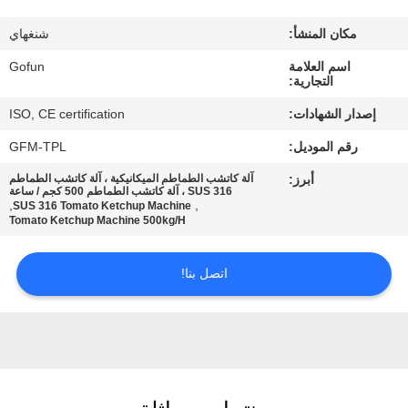
معلومات
مكان المنشأ:
شنغهاي
عنا
اسم العلامة
Gofun
التجارية:
جولة
إصدار الشهادات:
ISO, CE certification
في
رقم الموديل:
GFM-TPL
المعمل
أبرز:
آلة كاتشب الطماطم الميكانيكية ، آلة كاتشب الطماطم
SUS 316 ، آلة كاتشب الطماطم 500 كجم / ساعة
,
,
SUS 316 Tomato Ketchup Machine
مراقبة
Tomato Ketchup Machine 500kg/H
الجودة
اتصل بنا!
اتصل
بنا
أخبار