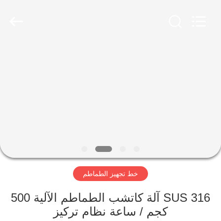
Shanghai
Gofun
Machinery
Co.,
Ltd..
All
Rights
Reserved.
مسكن
منتجات
أشرطة
فيديو
عرض
خط تجهيز الطماطم
الواقع
الافتراضي
SUS 316 آلة كاتشب الطماطم الآلية 500
كجم / ساعة نظام تركيز