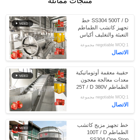
منتجات مماثلة
حالات
SS304 500T / D خط
تجهيز كاتشب الطماطم
التعبئة والتغليف أكياس
اطلب
معقمة
negotiable MOQ:1 مجموعة
اقتباس
الاتصال
خريطة
حقيبة معقمة أوتوماتيكية
الموقع
معدات معالجة معجون
الطماطم 25T / D 380V
سياسة
negotiable MOQ:1 مجموعة
الاتصال
الخصوصية
خط تجهيز مزيج كاتشب
الطماطم 100T / D
SS304 One Stop