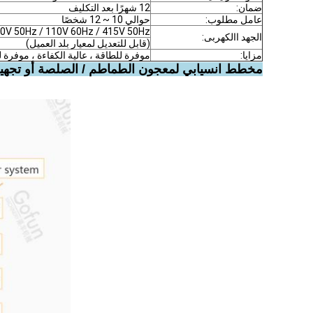
ضمان:
12 شهرًا بعد التكليف
عامل مطلوب:
حوالي 10 ~ 12 شخصًا
0V 50Hz / 110V 60Hz / 415V 50Hz
الجهد االكهربى:
(قابل للتعديل لمعيار بلد العميل)
مزايا:
موفرة للطاقة ، عالية الكفاءة ، موفرة ل
مخطط انسيابي لمعجون الطماطم / الصلصة أو تجهي