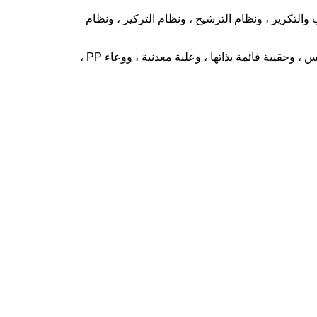
لتكرير ، ونظام الترشيح ، ونظام التركيز ، ونظام
ويمكن إنتاج معجون الطماطم في كيس معقم في البرميل بشكل إضافي إلى كاتشب الطماطم والصلصات والعصير وتعبئته في كيس ، وحقيبة قائمة بذاتها ، وعلبة معدنية ، ووعاء PP ،