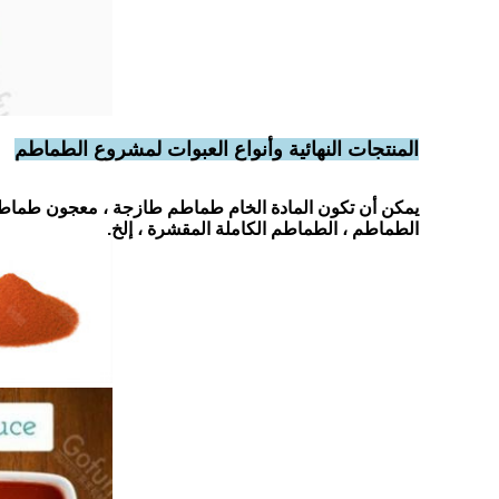
المنتجات النهائية وأنواع العبوات لمشروع الطماطم
يمكن أن تكون المادة الخام طماطم طازجة ، معجون طماطم
الطماطم ، الطماطم الكاملة المقشرة ، إلخ.