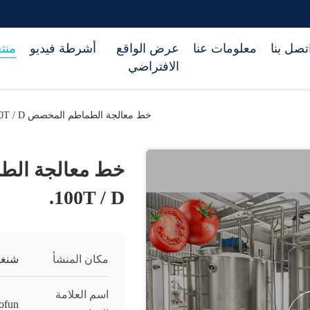
تصل بنا
معلومات عنا
عرض الواقع
أشرطة فيديو
منت
الافتراضي
خط معالجة الطماطم المخصص 304SUS 10 - 100T / D.
100T / D.
مكان المنشأ
شنغه
اسم العلامة
ofun