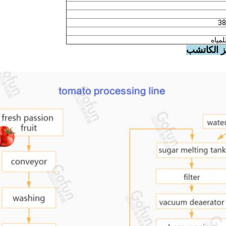
38
لمياه
ز الكاتشب