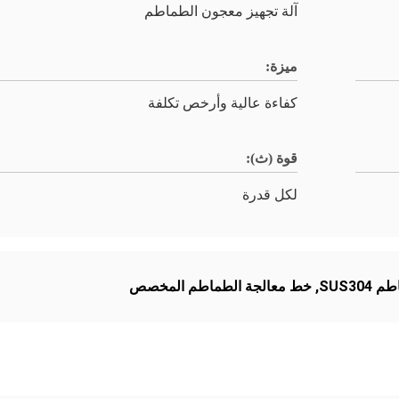
آلة تجهيز معجون الطماطم
ميزة:
كفاءة عالية وأرخص تكلفة
قوة (ث):
لكل قدرة
SUS30
,
خط معالجة الطماطم المخصص