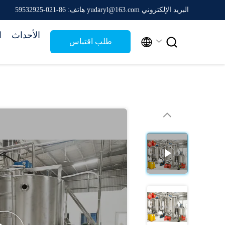
البريد الإلكتروني yudaryl@163.com
هاتف: 86-021-59532925
الأحداث
ا


طلب اقتباس