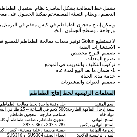
يشمل خط المعالجة بشكل أساسي: نظام استقبال الطماطم الطا
التعقيم ، ونظام التعبئة المعقمة.ثم يمكننا الحصول على 
وزجاجة ، وسطح الجملون ، إلخ.
لا تستطيع Gofun توفير معدات معالجة الطماطم للمصنع فحسب ، بل توفر أيضًا الحل الشامل من الألف إلى الياء ، والذي يتضمن:
الاستشارات الفنية
تصميم اقتراح مخصص
تصنيع المعدات
تركيب التكليف والتدريب في الموقع
1- ضمان ما بعد البيع لمدة عام
خدمة مدى الحياة
تصميم العبوات والمشتريات
المعلمات الرئيسية لخط إنتاج الطماطم
اسم المنتج:
حل وقفة واحدة لخط معالجة الطماطم
سعة إدخال الفاكهة الطازجة:
500 كجم في الساعة ~ 25 طنًا في الساعة
مواد خام:
طماطم طازجة ، معجون طماطم
المنتج النهائي:
معجون طماطم ، صلصة طماطم أو كاتش
المنتج النهائي بركس:
28٪ ~ 30٪ ، 36٪ ~ 38٪
الحزمة النهائية:
حقيبة معقمة ، علبة معدنية ، كيس ، كيس قائم ، حاوية PP ، زجاجة بل
المواد الرئيسية للآلات:
الغذاء الصف SUS304 أو SUS316